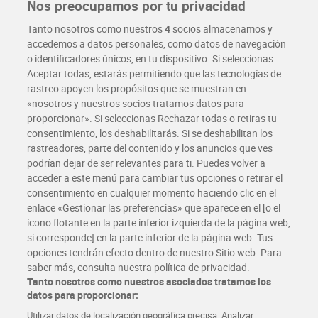
Nos preocupamos por tu privacidad
Pide hoy, recibe hoy
Entrega rápida y en la franja horaria que mejor te venga.
Tanto nosotros como nuestros
4
socios almacenamos y
accedemos a datos personales, como datos de navegación
o identificadores únicos, en tu dispositivo. Si seleccionas
Envío gratis por compras superiores a 100€
Aceptar todas, estarás permitiendo que las tecnologías de
Envío estandar por 4,99€
rastreo apoyen los propósitos que se muestran en
«nosotros y nuestros socios tratamos datos para
Glovo y Uber Eats
proporcionar». Si seleccionas Rechazar todas o retiras tu
Solicita tu factura de Glovo o Uber Eats
consentimiento, los deshabilitarás. Si se deshabilitan los
rastreadores, parte del contenido y los anuncios que ves
podrían dejar de ser relevantes para ti. Puedes volver a
Únete al CLUB Dia
acceder a este menú para cambiar tus opciones o retirar el
Disfruta las ventajas y ofertas exclusivas.
consentimiento en cualquier momento haciendo clic en el
Descárgate la APP Dia
enlace «Gestionar las preferencias» que aparece en el [o el
ícono flotante en la parte inferior izquierda de la página web,
Folletos y Tiendas
si corresponde] en la parte inferior de la página web. Tus
Descubre las mejores ofertas y busca tu tienda más cercana
opciones tendrán efecto dentro de nuestro Sitio web. Para
saber más, consulta nuestra política de privacidad.
Tanto nosotros como nuestros asociados tratamos los
Tarjeta MaX Dia
Te devuelve hasta 8€/mes de tus compras.
datos para proporcionar:
¡Solicita tu tarjeta de crédito aquí!
Utilizar datos de localización geográfica precisa. Analizar