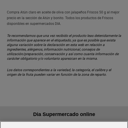
Compra Atún claro en aceite de oliva con jalapeños Friscos 50 g al mejor
precio en la sección de Atún y bonito. Todos los productos de Friscos
disponibles en supermercados DIA.
Te recomendamos que una vez recibido el producto leas detenidamente la
información que aparece en el etiquetado, ya que es posible que exista
alguna variación sobre la declaración en esta web en relación a
ingredientes, alérgenos, información nutricional, consejos de
utilización/preparación, conservación y así como cuanta información de
carácter obligatorio y/o voluntario aparezcan en la misma.
Los datos correspondientes a la variedad, la categoría, el calibre y el
origen de la fruta pueden variar en función de la zona de reparto.
Dia Supermercado online