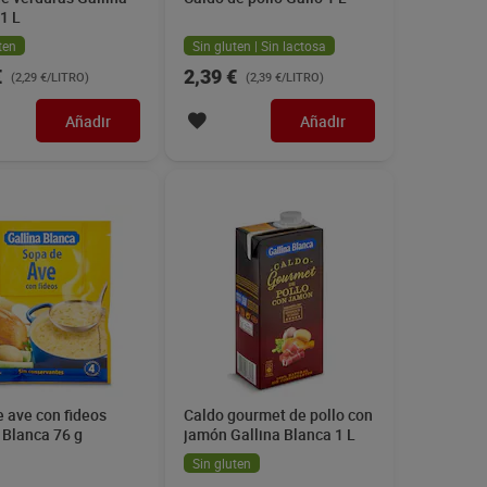
1 L
ten
Sin gluten | Sin lactosa
€
2,39 €
(2,29 €/LITRO)
(2,39 €/LITRO)
Añadir
Añadir
 ave con fideos
Caldo gourmet de pollo con
 Blanca 76 g
jamón Gallina Blanca 1 L
Sin gluten