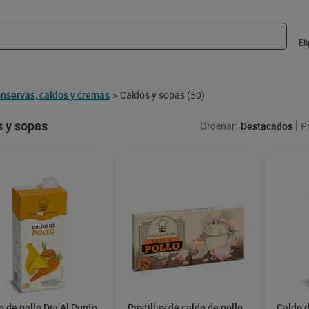
El
nservas, caldos y cremas
Caldos y sopas
(50)
>
 y sopas
Ordenar:
Destacados
P
o de pollo Dia Al Punto
Pastillas de caldo de pollo
Caldo d