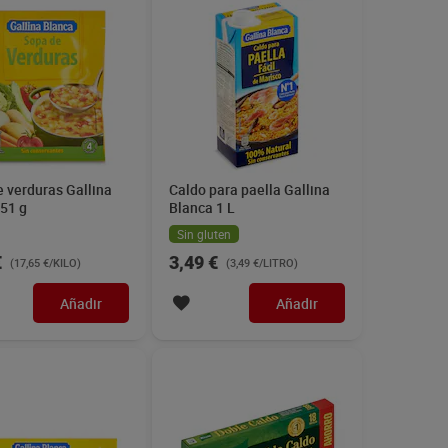
 verduras Gallina
Caldo para paella Gallina
 51 g
Blanca 1 L
Sin gluten
€
3,49 €
(17,65 €/KILO)
(3,49 €/LITRO)
Añadir
Añadir