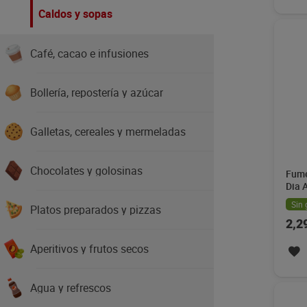
Caldos y sopas
Café, cacao e infusiones
Bollería, repostería y azúcar
Galletas, cereales y mermeladas
Chocolates y golosinas
Fume
Dia 
Sin 
Platos preparados y pizzas
2,2
Aperitivos y frutos secos
Agua y refrescos