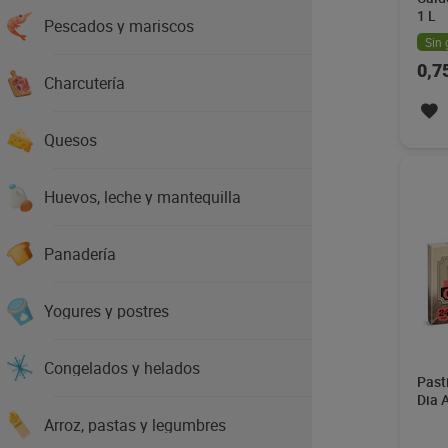
1 L
Pescados y mariscos
Sin 
0,7
Charcutería
Quesos
Huevos, leche y mantequilla
Panadería
Yogures y postres
Congelados y helados
Past
Dia 
Arroz, pastas y legumbres