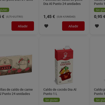
Dia Al Punto 24 unidades
Punto 1
gluten
Sin glu
5 €
1,45 €
0,95 
(0,75 €/LITRO)
(0,06 €/UNIDAD)
Añadir
Añadir
illas de caldo de carne
Caldo de cocido Dia Al
Caldo p
Al Punto 24 unidades
Punto 1 L
Punto 1
Sin gluten
Sin glu