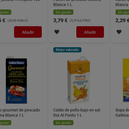
Blanca 1 L
Blanca 
gluten
Sin gluten
Sin glu
5 €
3,79 €
2,29 
(26,50 €/KILO)
(3,79 €/LITRO)
Añadir
Añadir
Mejor valorado
o gourmet de pescado
Caldo de pollo bajo en sal
Sopa de
ina Blanca 1 L
Dia Al Punto 1 L
Gallina
gluten
Sin gluten