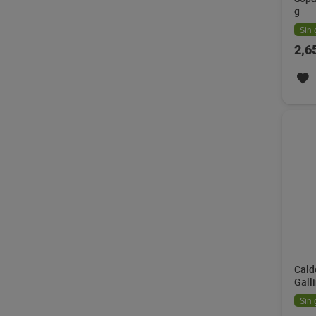
g
Sin 
2,6
Cald
Gall
Sin 