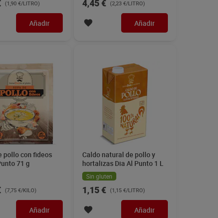
€
4,45 €
(1,90 €/LITRO)
(2,23 €/LITRO)
Añadir
Añadir
 pollo con fideos
Caldo natural de pollo y
Punto 71 g
hortalizas Dia Al Punto 1 L
Sin gluten
€
1,15 €
(7,75 €/KILO)
(1,15 €/LITRO)
Añadir
Añadir