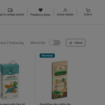
ige tu código postal
Iniciar sesión
0,00 €
Pedidos y listas
Marca Dia
recio
Precio/Kg
Filtros
Novedad
e pescado Dia Al
Pastillas de caldo de