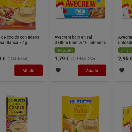
 de cocido con fideos
Avecrem bajo en sal
Avecre
ina Blanca 72 g
Gallina Blanca 10 unidades
unidad
Sin gluten
Sin glu
9 €
1,79 €
2,95 
(12,36 €/KILO)
(0,18 €/UNIDAD)
Añadir
Añadir