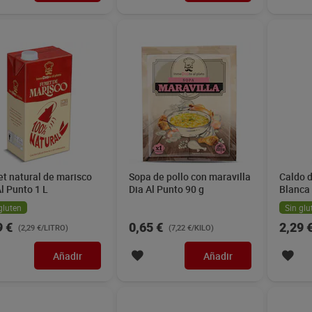
t natural de marisco
Sopa de pollo con maravilla
Caldo d
Al Punto 1 L
Dia Al Punto 90 g
Blanca 
gluten
Sin glu
9 €
0,65 €
2,29 
(2,29 €/LITRO)
(7,22 €/KILO)
Añadir
Añadir