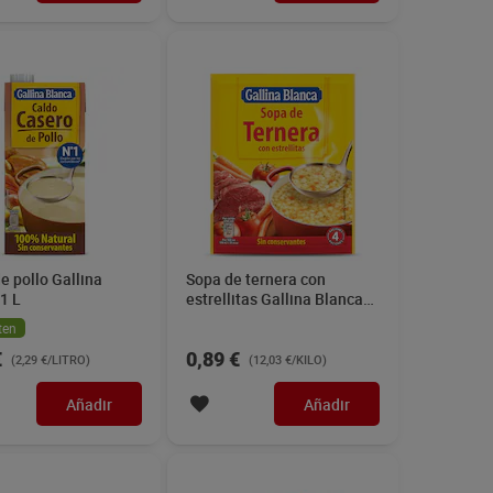
e pollo Gallina
Sopa de ternera con
1 L
estrellitas Gallina Blanca
74 g
ten
€
0,89 €
(2,29 €/LITRO)
(12,03 €/KILO)
Añadir
Añadir