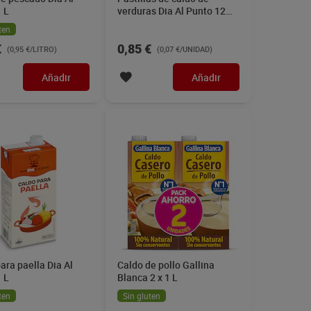
 L
verduras Dia Al Punto 12
unidades
ten
€
0,85 €
(0,95 €/LITRO)
(0,07 €/UNIDAD)
Añadir
Añadir
ara paella Dia Al
Caldo de pollo Gallina
 L
Blanca 2 x 1 L
ten
Sin gluten