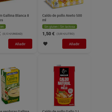
m Gallina Blanca 8
Caldo de pollo Aneto 500
es
ml
ten
Sin gluten | Sin lactosa
€
1,50 €
(0,13 €/UNIDAD)
(3,00 €/LITRO)
Añadir
Añadir
e verduras Gallina
Caldo de pollo Gallo 1 L