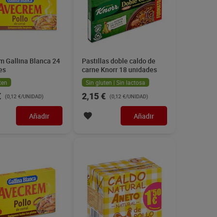
m Gallina Blanca 24
Pastillas doble caldo de
es
carne Knorr 18 unidades
ten
Sin gluten | Sin lactosa
€
2,15 €
(0,12 €/UNIDAD)
(0,12 €/UNIDAD)
Añadir
Añadir