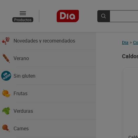
Productos
Novedades y recomendados
Dia
>
Co
Caldos
Verano
Sin gluten
Frutas
Verduras
Carnes
Cald