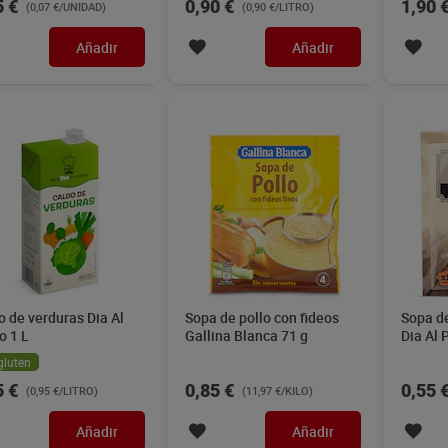
5 €
0,90 €
1,90 
(0,07 €/UNIDAD)
(0,90 €/LITRO)
Añadir
Añadir
o de verduras Dia Al
Sopa de pollo con fideos
Sopa de
o 1 L
Gallina Blanca 71 g
Dia Al 
gluten
5 €
0,85 €
0,55 
(0,95 €/LITRO)
(11,97 €/KILO)
Añadir
Añadir