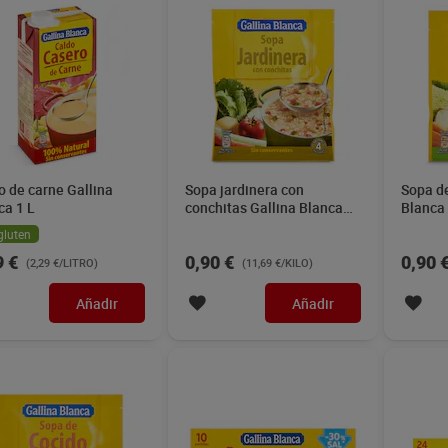
o de carne Gallina
Sopa jardinera con
Sopa de
ca 1 L
conchitas Gallina Blanca
Blanca
77 g
gluten
9 €
0,90 €
0,90 
(2,29 €/LITRO)
(11,69 €/KILO)
Añadir
Añadir