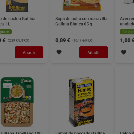
o de cocido Gallina
Sopa de pollo con maravilla
Avecre
ca 1 L
Gallina Blanca 85 g
unidad
gluten
Sin glu
9 €
0,89 €
1,00 
(2,29 €/LITRO)
(10,47 €/KILO)
Añadir
Añadir
 juliana Trevijano 100
Fumet de pescado Gallina
Caldo d