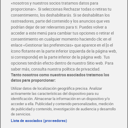
«nosotros y nuestros socios tratamos datos para
Glovo y Uber Eats
proporcionar». Si seleccionas Rechazar todas o retiras tu
Solicita tu factura de Glovo o Uber Eats
consentimiento, los deshabilitarás. Si se deshabilitan los
rastreadores, parte del contenido y los anuncios que ves
podrían dejar de ser relevantes para ti. Puedes volver a
Únete al CLUB Dia
acceder a este menú para cambiar tus opciones o retirar el
Disfruta las ventajas y ofertas exclusivas.
consentimiento en cualquier momento haciendo clic en el
Descárgate la APP Dia
enlace «Gestionar las preferencias» que aparece en el [o el
ícono flotante en la parte inferior izquierda de la página web,
Folletos y Tiendas
si corresponde] en la parte inferior de la página web. Tus
Descubre las mejores ofertas y busca tu tienda más cercana
opciones tendrán efecto dentro de nuestro Sitio web. Para
saber más, consulta nuestra política de privacidad.
Tanto nosotros como nuestros asociados tratamos los
Tarjeta MaX Dia
Te devuelve hasta 8€/mes de tus compras.
datos para proporcionar:
¡Solicita tu tarjeta de crédito aquí!
Utilizar datos de localización geográfica precisa. Analizar
activamente las características del dispositivo para su
RECETAS
COMER MEJOR CADA DIA
EMPLEO
identificación. Almacenar la información en un dispositivo y/o
acceder a ella. Publicidad y contenido personalizados, medición
COLABORA CON DIA
ABRE TU TIENDA
DIA CORPORATE
de publicidad y contenido, investigación de audiencia y desarrollo
de servicios.
Lista de asociados (proveedores)