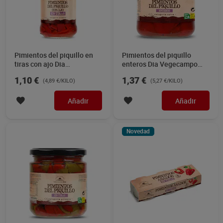
Pimientos del piquillo en
Pimientos del piquillo
tiras con ajo Dia
enteros Dia Vegecampo
Vegecampo 225 g
260 g
1,10 €
1,37 €
(4,89 €/KILO)
(5,27 €/KILO)
Añadir
Añadir
Novedad