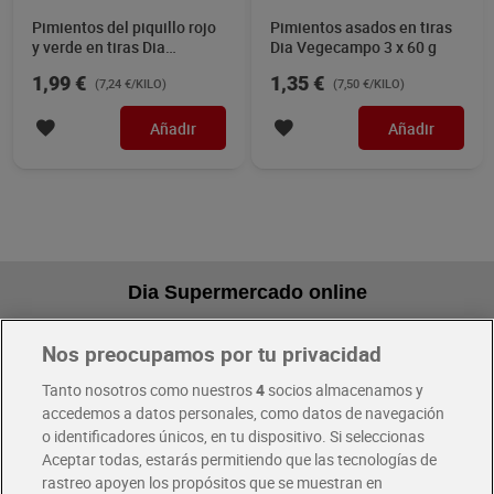
Pimientos del piquillo rojo
Pimientos asados en tiras
y verde en tiras Dia
Dia Vegecampo 3 x 60 g
Vegecampo 275 g
1,99 €
1,35 €
(7,24 €/KILO)
(7,50 €/KILO)
Añadir
Añadir
Dia Supermercado online
Nos preocupamos por tu privacidad
Pide hoy, recibe hoy
Entrega rápida y en la franja horaria que mejor te venga.
Tanto nosotros como nuestros
4
socios almacenamos y
accedemos a datos personales, como datos de navegación
o identificadores únicos, en tu dispositivo. Si seleccionas
Envío gratis por compras superiores a 100€
Aceptar todas, estarás permitiendo que las tecnologías de
Envío estandar por 4,99€
rastreo apoyen los propósitos que se muestran en