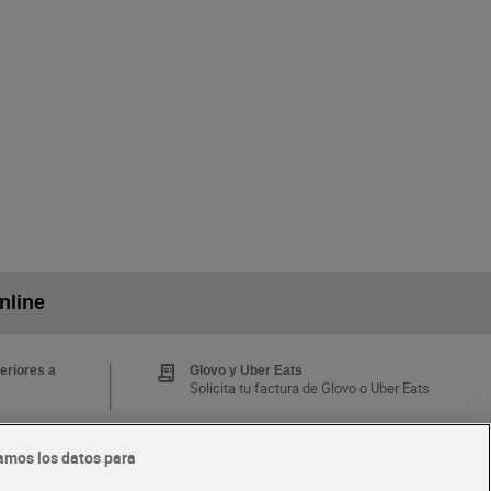
nline
eriores a
Glovo y Uber Eats
Solicita tu factura de Glovo o Uber Eats
amos los datos para
Tarjeta MaX Dia