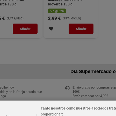
erde 180 g
Rioverde 190 g
Sin gluten
5 €
2,99 €
(9,17 €/KILO)
(15,74 €/KILO)
Añadir
Añadir
Dia Supermercado o
recibe hoy
Envío gratis por compras sup
ida y en la franja horaria que
100€
enga.
Envío estandar por 4,99€
Tanto nosotros como nuestros asociados trat
CLUB Dia
proporcionar:
Folletos y Tiendas