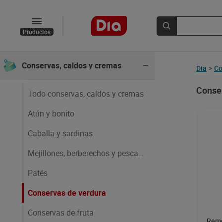
Arroz, pastas y legumbres
Productos
Aceites, salsas y especias
Conservas, caldos y cremas
Dia
>
Co
Conser
Todo conservas, caldos y cremas
Atún y bonito
Caballa y sardinas
Mejillones, berberechos y pescado
Patés
Conservas de verdura
Conservas de fruta
Remo