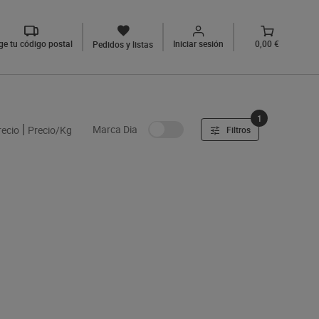
ige tu código postal
Iniciar sesión
0,00 €
Pedidos y listas
1
Marca Dia
recio
Precio/Kg
Filtros