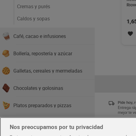
Riov
Cremas y purés
Caldos y sopas
1,6
Café, cacao e infusiones
Bollería, repostería y azúcar
Galletas, cereales y mermeladas
Chocolates y golosinas
Pide hoy, 
Platos preparados y pizzas
Entrega ráp
mejor te v
Aperitivos y frutos secos
Nos preocupamos por tu privacidad
Únete al 