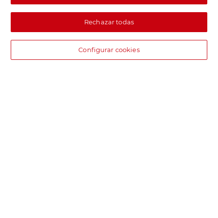
Rechazar todas
Configurar cookies
DIA supermercado online
Pide hoy, recibe hoy.
Entrega rápida y en la franja horaria que mejor te venga.