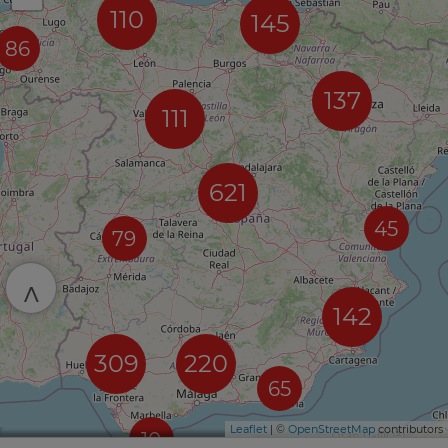
110
145
86
137
111
621
45
79
^
142
309
220
65
Leaflet
| ©
OpenStreetMap
contributors
10