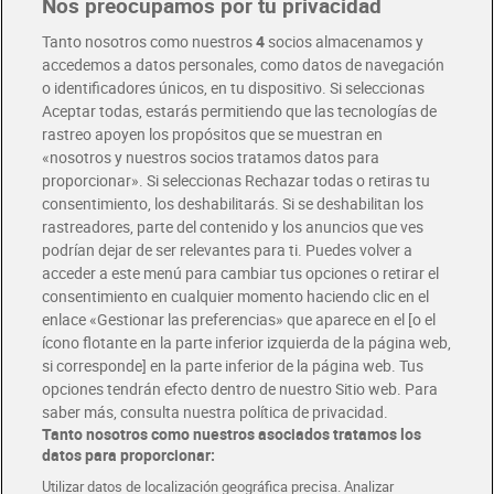
Nos preocupamos por tu privacidad
Pide hoy, recibe hoy
Entrega rápida y en la franja horaria que mejor te venga.
Tanto nosotros como nuestros
4
socios almacenamos y
accedemos a datos personales, como datos de navegación
o identificadores únicos, en tu dispositivo. Si seleccionas
Envío gratis por compras superiores a 100€
Aceptar todas, estarás permitiendo que las tecnologías de
Envío estandar por 4,99€
rastreo apoyen los propósitos que se muestran en
«nosotros y nuestros socios tratamos datos para
Glovo y Uber Eats
proporcionar». Si seleccionas Rechazar todas o retiras tu
Solicita tu factura de Glovo o Uber Eats
consentimiento, los deshabilitarás. Si se deshabilitan los
rastreadores, parte del contenido y los anuncios que ves
podrían dejar de ser relevantes para ti. Puedes volver a
Únete al CLUB Dia
acceder a este menú para cambiar tus opciones o retirar el
Disfruta las ventajas y ofertas exclusivas.
consentimiento en cualquier momento haciendo clic en el
Descárgate la APP Dia
enlace «Gestionar las preferencias» que aparece en el [o el
ícono flotante en la parte inferior izquierda de la página web,
Folletos y Tiendas
si corresponde] en la parte inferior de la página web. Tus
Descubre las mejores ofertas y busca tu tienda más cercana
opciones tendrán efecto dentro de nuestro Sitio web. Para
saber más, consulta nuestra política de privacidad.
Tanto nosotros como nuestros asociados tratamos los
Tarjeta MaX Dia
Te devuelve hasta 8€/mes de tus compras.
datos para proporcionar:
¡Solicita tu tarjeta de crédito aquí!
Utilizar datos de localización geográfica precisa. Analizar