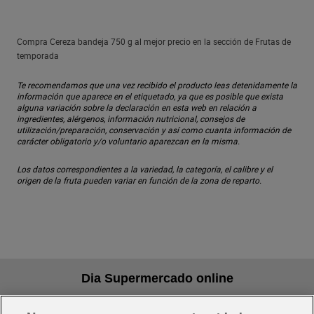
Compra Cereza bandeja 750 g al mejor precio en la sección de Frutas de
temporada
Te recomendamos que una vez recibido el producto leas detenidamente la
información que aparece en el etiquetado, ya que es posible que exista
alguna variación sobre la declaración en esta web en relación a
ingredientes, alérgenos, información nutricional, consejos de
utilización/preparación, conservación y así como cuanta información de
carácter obligatorio y/o voluntario aparezcan en la misma.
Los datos correspondientes a la variedad, la categoría, el calibre y el
origen de la fruta pueden variar en función de la zona de reparto.
Dia Supermercado online