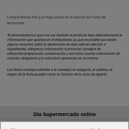
Compra Brevas 430 g al mejor precio en la sección de Frutas de
temporada
Te recomendamos que una vez recibido el producto leas detenidamente la
información que aparece en el etiquetado, ya que es posible que exista
alguna variación sobre la declaración en esta web en relación a
ingredientes, alérgenos, información nutricional, consejos de
utilización/preparación, conservación y así como cuanta información de
carácter obligatorio y/o voluntario aparezcan en la misma.
Los datos correspondientes a la variedad, la categoría, el calibre y el
origen de la fruta pueden variar en función de la zona de reparto.
Dia Supermercado online