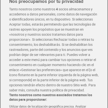
Nos preocupamos por tu privacidad
Pide hoy, recibe hoy
Entrega rápida y en la franja horaria que mejor te venga.
Tanto nosotros como nuestros
4
socios almacenamos y
accedemos a datos personales, como datos de navegación
o identificadores únicos, en tu dispositivo. Si seleccionas
Envío gratis por compras superiores a 100€
Aceptar todas, estarás permitiendo que las tecnologías de
Envío estandar por 4,99€
rastreo apoyen los propósitos que se muestran en
«nosotros y nuestros socios tratamos datos para
Glovo y Uber Eats
proporcionar». Si seleccionas Rechazar todas o retiras tu
Solicita tu factura de Glovo o Uber Eats
consentimiento, los deshabilitarás. Si se deshabilitan los
rastreadores, parte del contenido y los anuncios que ves
podrían dejar de ser relevantes para ti. Puedes volver a
Únete al CLUB Dia
acceder a este menú para cambiar tus opciones o retirar el
Disfruta las ventajas y ofertas exclusivas.
consentimiento en cualquier momento haciendo clic en el
Descárgate la APP Dia
enlace «Gestionar las preferencias» que aparece en el [o el
ícono flotante en la parte inferior izquierda de la página web,
Folletos y Tiendas
si corresponde] en la parte inferior de la página web. Tus
Descubre las mejores ofertas y busca tu tienda más cercana
opciones tendrán efecto dentro de nuestro Sitio web. Para
saber más, consulta nuestra política de privacidad.
Tanto nosotros como nuestros asociados tratamos los
Tarjeta MaX Dia
Te devuelve hasta 8€/mes de tus compras.
datos para proporcionar:
¡Solicita tu tarjeta de crédito aquí!
Utilizar datos de localización geográfica precisa. Analizar