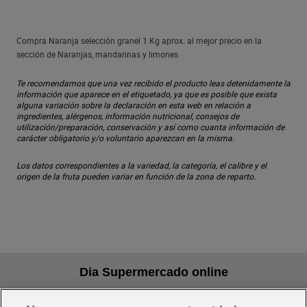
Compra Naranja selección granel 1 Kg aprox. al mejor precio en la
sección de Naranjas, mandarinas y limones
Te recomendamos que una vez recibido el producto leas detenidamente la
información que aparece en el etiquetado, ya que es posible que exista
alguna variación sobre la declaración en esta web en relación a
ingredientes, alérgenos, información nutricional, consejos de
utilización/preparación, conservación y así como cuanta información de
carácter obligatorio y/o voluntario aparezcan en la misma.
Los datos correspondientes a la variedad, la categoría, el calibre y el
origen de la fruta pueden variar en función de la zona de reparto.
Dia Supermercado online