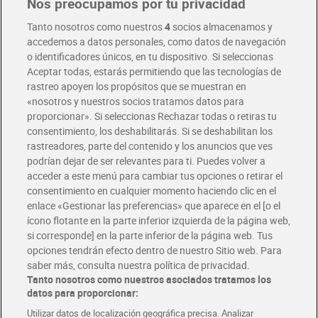
Nos preocupamos por tu privacidad
Pide hoy, recibe hoy
Entrega rápida y en la franja horaria que mejor te venga.
Tanto nosotros como nuestros
4
socios almacenamos y
accedemos a datos personales, como datos de navegación
o identificadores únicos, en tu dispositivo. Si seleccionas
Envío gratis por compras superiores a 100€
Aceptar todas, estarás permitiendo que las tecnologías de
Envío estandar por 4,99€
rastreo apoyen los propósitos que se muestran en
«nosotros y nuestros socios tratamos datos para
Glovo y Uber Eats
proporcionar». Si seleccionas Rechazar todas o retiras tu
Solicita tu factura de Glovo o Uber Eats
consentimiento, los deshabilitarás. Si se deshabilitan los
rastreadores, parte del contenido y los anuncios que ves
podrían dejar de ser relevantes para ti. Puedes volver a
Únete al CLUB Dia
acceder a este menú para cambiar tus opciones o retirar el
Disfruta las ventajas y ofertas exclusivas.
consentimiento en cualquier momento haciendo clic en el
Descárgate la APP Dia
enlace «Gestionar las preferencias» que aparece en el [o el
ícono flotante en la parte inferior izquierda de la página web,
Folletos y Tiendas
si corresponde] en la parte inferior de la página web. Tus
Descubre las mejores ofertas y busca tu tienda más cercana
opciones tendrán efecto dentro de nuestro Sitio web. Para
saber más, consulta nuestra política de privacidad.
Tanto nosotros como nuestros asociados tratamos los
Tarjeta MaX Dia
Te devuelve hasta 8€/mes de tus compras.
datos para proporcionar:
¡Solicita tu tarjeta de crédito aquí!
Utilizar datos de localización geográfica precisa. Analizar