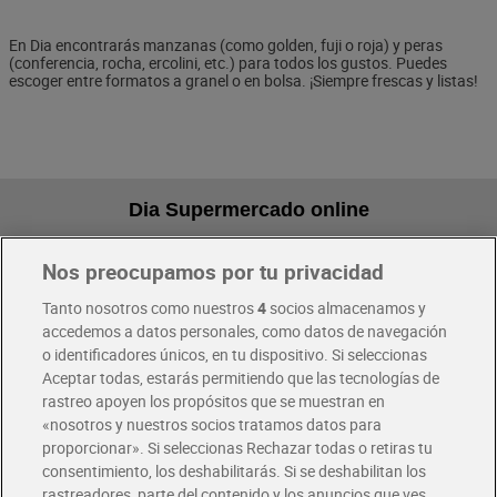
En Dia encontrarás manzanas (como golden, fuji o roja) y peras
(conferencia, rocha, ercolini, etc.) para todos los gustos. Puedes
escoger entre formatos a granel o en bolsa. ¡Siempre frescas y listas!
Dia Supermercado online
Nos preocupamos por tu privacidad
Pide hoy, recibe hoy
Entrega rápida y en la franja horaria que mejor te venga.
Tanto nosotros como nuestros
4
socios almacenamos y
accedemos a datos personales, como datos de navegación
o identificadores únicos, en tu dispositivo. Si seleccionas
Envío gratis por compras superiores a 100€
Aceptar todas, estarás permitiendo que las tecnologías de
Envío estandar por 4,99€
rastreo apoyen los propósitos que se muestran en
«nosotros y nuestros socios tratamos datos para
Glovo y Uber Eats
proporcionar». Si seleccionas Rechazar todas o retiras tu
Solicita tu factura de Glovo o Uber Eats
consentimiento, los deshabilitarás. Si se deshabilitan los
rastreadores, parte del contenido y los anuncios que ves