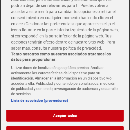
podrían dejar de ser relevantes para ti. Puedes volver a
Únete al CLUB Dia
acceder a este menú para cambiar tus opciones o retirar el
Disfruta las ventajas y ofertas exclusivas.
consentimiento en cualquier momento haciendo clic en el
Descárgate la APP Dia
enlace «Gestionar las preferencias» que aparece en el [o el
ícono flotante en la parte inferior izquierda de la página web,
Folletos y Tiendas
si corresponde] en la parte inferior de la página web. Tus
Descubre las mejores ofertas y busca tu tienda más cercana
opciones tendrán efecto dentro de nuestro Sitio web. Para
saber más, consulta nuestra política de privacidad.
Tanto nosotros como nuestros asociados tratamos los
Tarjeta MaX Dia
Te devuelve hasta 8€/mes de tus compras.
datos para proporcionar:
¡Solicita tu tarjeta de crédito aquí!
Utilizar datos de localización geográfica precisa. Analizar
activamente las características del dispositivo para su
RECETAS
COMER MEJOR CADA DIA
EMPLEO
identificación. Almacenar la información en un dispositivo y/o
acceder a ella. Publicidad y contenido personalizados, medición
COLABORA CON DIA
ABRE TU TIENDA
DIA CORPORATE
de publicidad y contenido, investigación de audiencia y desarrollo
de servicios.
Lista de asociados (proveedores)
Aceptar todas
Atención al cliente
Español
Español
Català