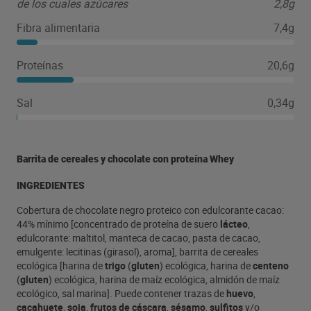
de los cuales azúcares
2,8g
Fibra alimentaria
7,4g
Proteínas
20,6g
Sal
0,34g
Barrita de cereales y chocolate con proteína Whey
INGREDIENTES
Cobertura de chocolate negro proteico con edulcorante cacao:
44% mínimo [concentrado de proteína de suero
lácteo
,
edulcorante: maltitol, manteca de cacao, pasta de cacao,
emulgente: lecitinas (girasol), aroma], barrita de cereales
ecológica [harina de
trigo
(
gluten
) ecológica, harina de
centeno
(
gluten
) ecológica, harina de maíz ecológica, almidón de maíz
ecológico, sal marina]. Puede contener trazas de
huevo
,
cacahuete
,
soja
,
frutos de cáscara
,
sésamo
,
sulfitos
y/o