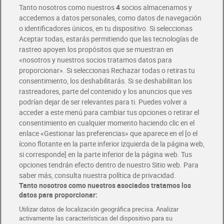
Tanto nosotros como nuestros
4
socios almacenamos y
accedemos a datos personales, como datos de navegación
o identificadores únicos, en tu dispositivo. Si seleccionas
Envío gratis por compras superiores a 100€
Aceptar todas, estarás permitiendo que las tecnologías de
Envío estandar por 4,99€
rastreo apoyen los propósitos que se muestran en
«nosotros y nuestros socios tratamos datos para
Glovo y Uber Eats
proporcionar». Si seleccionas Rechazar todas o retiras tu
Solicita tu factura de Glovo o Uber Eats
consentimiento, los deshabilitarás. Si se deshabilitan los
rastreadores, parte del contenido y los anuncios que ves
podrían dejar de ser relevantes para ti. Puedes volver a
Únete al CLUB Dia
acceder a este menú para cambiar tus opciones o retirar el
Disfruta las ventajas y ofertas exclusivas.
consentimiento en cualquier momento haciendo clic en el
Descárgate la APP Dia
enlace «Gestionar las preferencias» que aparece en el [o el
ícono flotante en la parte inferior izquierda de la página web,
Folletos y Tiendas
si corresponde] en la parte inferior de la página web. Tus
Descubre las mejores ofertas y busca tu tienda más cercana
opciones tendrán efecto dentro de nuestro Sitio web. Para
saber más, consulta nuestra política de privacidad.
Tanto nosotros como nuestros asociados tratamos los
Tarjeta MaX Dia
Te devuelve hasta 8€/mes de tus compras.
datos para proporcionar:
¡Solicita tu tarjeta de crédito aquí!
Utilizar datos de localización geográfica precisa. Analizar
activamente las características del dispositivo para su
RECETAS
COMER MEJOR CADA DIA
EMPLEO