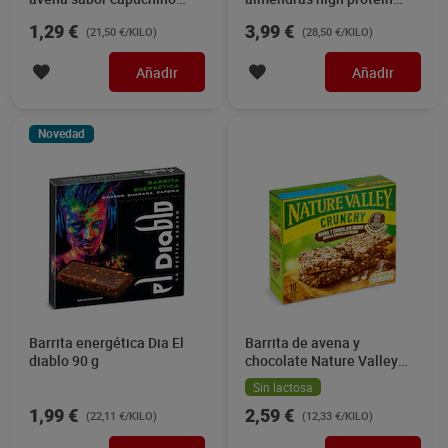
Just loading 60 g
Kellogg's 140 g
1,29 €
3,99 €
(21,50 €/KILO)
(28,50 €/KILO)
Añadir
Añadir
Novedad
Barrita energética Dia El
Barrita de avena y
diablo 90 g
chocolate Nature Valley
210 g
Sin lactosa
1,99 €
2,59 €
(22,11 €/KILO)
(12,33 €/KILO)