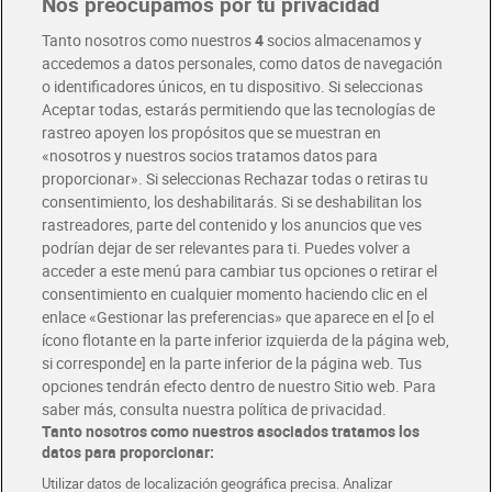
Nos preocupamos por tu privacidad
Tanto nosotros como nuestros
4
socios almacenamos y
accedemos a datos personales, como datos de navegación
o identificadores únicos, en tu dispositivo. Si seleccionas
Aceptar todas, estarás permitiendo que las tecnologías de
rastreo apoyen los propósitos que se muestran en
«nosotros y nuestros socios tratamos datos para
proporcionar». Si seleccionas Rechazar todas o retiras tu
consentimiento, los deshabilitarás. Si se deshabilitan los
rastreadores, parte del contenido y los anuncios que ves
Barritas de almendras y
Barrita de cereales con
podrían dejar de ser relevantes para ti. Puedes volver a
caramelo salado high
coco, cacao y anacardos
acceder a este menú para cambiar tus opciones o retirar el
protein Kellogg's 140 g
protein Kellogg's Special K
3,99 €
1,00 €
consentimiento en cualquier momento haciendo clic en el
(28,50 €/KILO)
(28,57 €/KILO)
35 g
enlace «Gestionar las preferencias» que aparece en el [o el
Añadir
Añadir
ícono flotante en la parte inferior izquierda de la página web,
si corresponde] en la parte inferior de la página web. Tus
opciones tendrán efecto dentro de nuestro Sitio web. Para
saber más, consulta nuestra política de privacidad.
Tanto nosotros como nuestros asociados tratamos los
datos para proporcionar:
Utilizar datos de localización geográfica precisa. Analizar