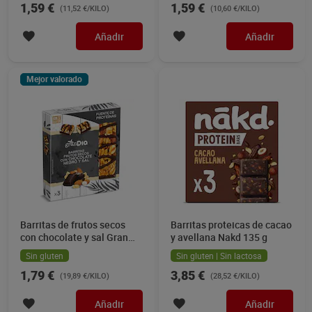
1,59 €
1,59 €
(11,52 €/KILO)
(10,60 €/KILO)
Añadir
Añadir
Mejor valorado
Barritas de frutos secos
Barritas proteicas de cacao
con chocolate y sal Gran
y avellana Nakd 135 g
Dia 90 g
Sin gluten
Sin gluten | Sin lactosa
1,79 €
3,85 €
(19,89 €/KILO)
(28,52 €/KILO)
Añadir
Añadir