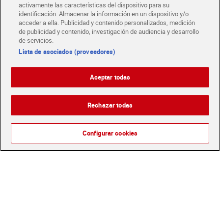
activamente las características del dispositivo para su
identificación. Almacenar la información en un dispositivo y/o
acceder a ella. Publicidad y contenido personalizados, medición
de publicidad y contenido, investigación de audiencia y desarrollo
de servicios.
Lista de asociados (proveedores)
Barrita de cereales
Barritas de cereales y
chocolate y banana Corny
cacao bañadas en
Aceptar todas
50 g
chocolate con leche
1,00 €
3,65 €
(20,00 €/KILO)
(30,42 €/KILO)
Bicentury 120 g
Rechazar todas
Añadir
Añadir
Configurar cookies