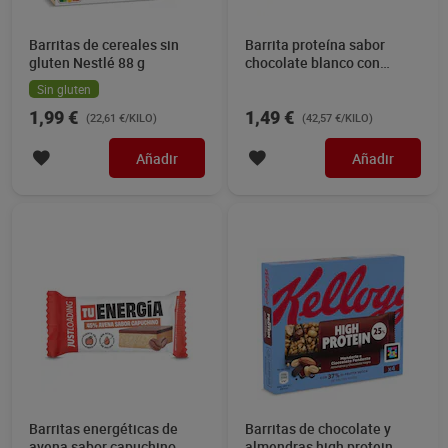
Barritas de cereales sin
Barrita proteína sabor
gluten Nestlé 88 g
chocolate blanco con
stracciatella Just loading
Sin gluten
35 g
1,99 €
1,49 €
(22,61 €/KILO)
(42,57 €/KILO)
Añadir
Añadir
Barritas energéticas de
Barritas de chocolate y
avena sabor capuchino
almendras high protein