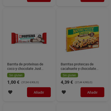
Barrita de proteínas de
Barritas proteicas de
coco y chocolate Just
cacahuete y chocolate
loading 27 g
Nature Valley 160 g
Sin gluten
Sin gluten
1,00 €
4,39 €
(37,04 €/KILO)
(27,44 €/KILO)
Añadir
Añadir