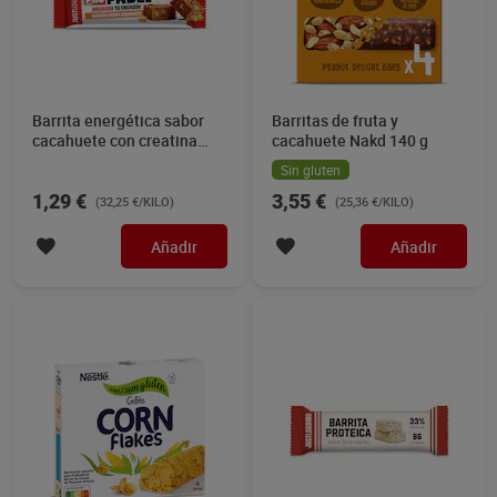
Barrita energética sabor
Barritas de fruta y
cacahuete con creatina
cacahuete Nakd 140 g
Just loading 40 g
Sin gluten
1,29 €
3,55 €
(32,25 €/KILO)
(25,36 €/KILO)
Añadir
Añadir