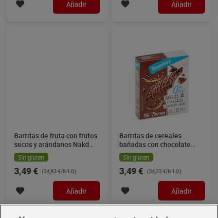
Añadir
Añadir
Barritas de fruta con frutos
Barritas de cereales
secos y arándanos Nakd
bañadas con chocolate
140 g
negro sin azúcares
Sin gluten
Sin gluten
Bicentury 102 g
3,49 €
3,49 €
(24,93 €/KILO)
(34,22 €/KILO)
Añadir
Añadir