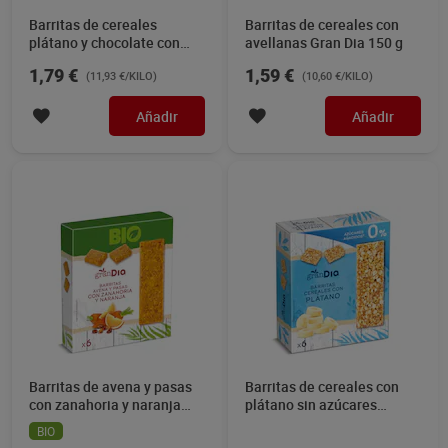
Barritas de cereales
Barritas de cereales con
plátano y chocolate con
avellanas Gran Dia 150 g
leche Gran Dia 150 g
1,79 €
1,59 €
(11,93 €/KILO)
(10,60 €/KILO)
Añadir
Añadir
Barritas de avena y pasas
Barritas de cereales con
con zanahoria y naranja
plátano sin azúcares
Gran Dia 138 g
añadidos Gran Dia 150 g
BIO