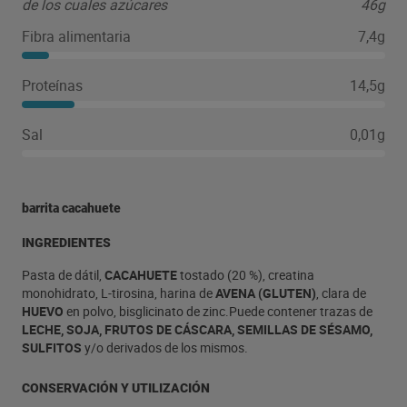
de los cuales azúcares
46g
Fibra alimentaria
7,4g
Proteínas
14,5g
Sal
0,01g
barrita cacahuete
INGREDIENTES
Pasta de dátil,
CACAHUETE
tostado (20 %), creatina
monohidrato, L-tirosina, harina de
AVENA (GLUTEN)
, clara de
HUEVO
en polvo, bisglicinato de zinc.Puede contener trazas de
LECHE, SOJA, FRUTOS DE CÁSCARA, SEMILLAS DE SÉSAMO,
SULFITOS
y/o derivados de los mismos.
CONSERVACIÓN Y UTILIZACIÓN