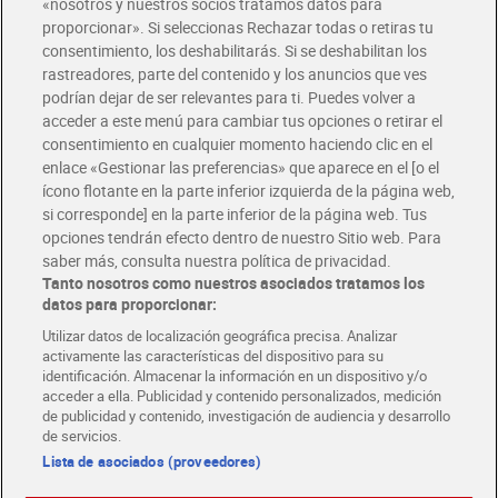
«nosotros y nuestros socios tratamos datos para
Glovo y Uber Eats
proporcionar». Si seleccionas Rechazar todas o retiras tu
Solicita tu factura de Glovo o Uber Eats
consentimiento, los deshabilitarás. Si se deshabilitan los
rastreadores, parte del contenido y los anuncios que ves
podrían dejar de ser relevantes para ti. Puedes volver a
Únete al CLUB Dia
acceder a este menú para cambiar tus opciones o retirar el
Disfruta las ventajas y ofertas exclusivas.
consentimiento en cualquier momento haciendo clic en el
Descárgate la APP Dia
enlace «Gestionar las preferencias» que aparece en el [o el
ícono flotante en la parte inferior izquierda de la página web,
Folletos y Tiendas
si corresponde] en la parte inferior de la página web. Tus
Descubre las mejores ofertas y busca tu tienda más cercana
opciones tendrán efecto dentro de nuestro Sitio web. Para
saber más, consulta nuestra política de privacidad.
Tanto nosotros como nuestros asociados tratamos los
Tarjeta MaX Dia
Te devuelve hasta 8€/mes de tus compras.
datos para proporcionar:
¡Solicita tu tarjeta de crédito aquí!
Utilizar datos de localización geográfica precisa. Analizar
activamente las características del dispositivo para su
RECETAS
COMER MEJOR CADA DIA
EMPLEO
identificación. Almacenar la información en un dispositivo y/o
acceder a ella. Publicidad y contenido personalizados, medición
COLABORA CON DIA
ABRE TU TIENDA
DIA CORPORATE
de publicidad y contenido, investigación de audiencia y desarrollo
de servicios.
Lista de asociados (proveedores)