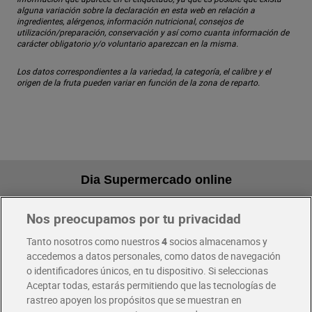
alguna variación sobre la declaración en esta web en relación a
ingredientes, alérgenos, información nutricional, consejos de
utilización/preparación, conservación y así como cuanta información de
carácter obligatorio y/o voluntario aparezcan en la misma.
Los datos correspondientes a la variedad, la categoría, el calibre y el
origen de la fruta pueden variar en función de la zona de reparto.
Dia Supermercado online
Nos preocupamos por tu privacidad
Pide hoy, recibe hoy
Entrega rápida y en la franja horaria que mejor te venga.
Tanto nosotros como nuestros
4
socios almacenamos y
accedemos a datos personales, como datos de navegación
o identificadores únicos, en tu dispositivo. Si seleccionas
Envío gratis por compras superiores a 100€
Aceptar todas, estarás permitiendo que las tecnologías de
Envío estandar por 4,99€
rastreo apoyen los propósitos que se muestran en