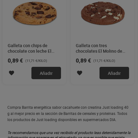
Galleta con chips de
Galleta con tres
chocolate con leche El
chocolates El Molino de
Molino de Dia 76 g
Dia 76 g
0,89 €
0,89 €
(11,71 €/KILO)
(11,71 €/KILO)
Añadir
Añadir
Compra Barrita energética sabor cacahuete con creatina Just loading 40
g al mejor precio en la sección de Barritas de cereales y proteínas. Todos
los productos de Just loading disponibles en supermercados DIA.
Te recomendamos que una vez recibido el producto leas detenidamente la
información que aparece en el etiquetado, ya que es posible que exista