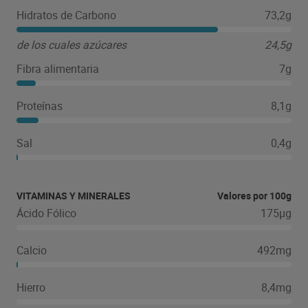
Hidratos de Carbono
73,2g
de los cuales azúcares
24,5g
Fibra alimentaria
7g
Proteínas
8,1g
Sal
0,4g
VITAMINAS Y MINERALES
Valores por 100g
Ácido Fólico
175µg
Calcio
492mg
Hierro
8,4mg