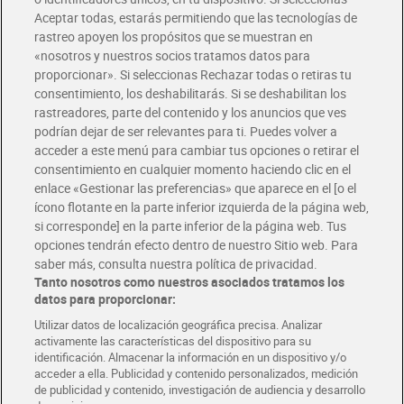
Envío gratis por compras superiores a 100€
Aceptar todas, estarás permitiendo que las tecnologías de
Envío estandar por 4,99€
rastreo apoyen los propósitos que se muestran en
«nosotros y nuestros socios tratamos datos para
Glovo y Uber Eats
proporcionar». Si seleccionas Rechazar todas o retiras tu
Solicita tu factura de Glovo o Uber Eats
consentimiento, los deshabilitarás. Si se deshabilitan los
rastreadores, parte del contenido y los anuncios que ves
podrían dejar de ser relevantes para ti. Puedes volver a
Únete al CLUB Dia
acceder a este menú para cambiar tus opciones o retirar el
Disfruta las ventajas y ofertas exclusivas.
consentimiento en cualquier momento haciendo clic en el
Descárgate la APP Dia
enlace «Gestionar las preferencias» que aparece en el [o el
ícono flotante en la parte inferior izquierda de la página web,
Folletos y Tiendas
si corresponde] en la parte inferior de la página web. Tus
Descubre las mejores ofertas y busca tu tienda más cercana
opciones tendrán efecto dentro de nuestro Sitio web. Para
saber más, consulta nuestra política de privacidad.
Tanto nosotros como nuestros asociados tratamos los
Tarjeta MaX Dia
Te devuelve hasta 8€/mes de tus compras.
datos para proporcionar:
¡Solicita tu tarjeta de crédito aquí!
Utilizar datos de localización geográfica precisa. Analizar
activamente las características del dispositivo para su
RECETAS
COMER MEJOR CADA DIA
EMPLEO
identificación. Almacenar la información en un dispositivo y/o
acceder a ella. Publicidad y contenido personalizados, medición
COLABORA CON DIA
ABRE TU TIENDA
DIA CORPORATE
de publicidad y contenido, investigación de audiencia y desarrollo