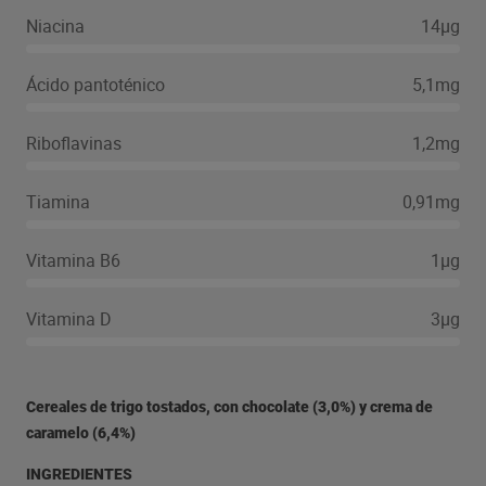
Niacina
14µg
Ácido pantoténico
5,1mg
Riboflavinas
1,2mg
Tiamina
0,91mg
Vitamina B6
1µg
Vitamina D
3µg
Cereales de trigo tostados, con chocolate (3,0%) y crema de
caramelo (6,4%)
INGREDIENTES