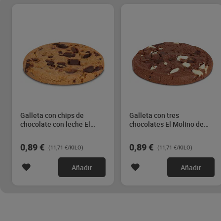
Galleta con chips de
Galleta con tres
chocolate con leche El
chocolates El Molino de
Molino de Dia 76 g
Dia 76 g
0,89 €
0,89 €
(11,71 €/KILO)
(11,71 €/KILO)
Añadir
Añadir