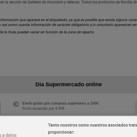
en la sección de Galletas de chocolate y rellenas. Todos los productos de Nocilla 
ormación que aparece en el etiquetado, ya que es posible que exista alguna variaci
 y así como cuanta información de carácter obligatorio y/o voluntario aparezcan e
 de la fruta pueden variar en función de la zona de reparto.
Dia Supermercado online
Envío gratis por compras superiores a 100€
Envío estandar por 4,99€
Tanto nosotros como nuestros asociados trat
proporcionar:
Folletos y Tiendas
 a datos