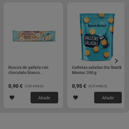
Roscos de galleta con
Galletas saladas Dia Snack
chocolate blanco
Maniac 200 g
chocoaros Galleteca de
Dia 128 g
0,90 €
0,95 €
(7,03 €/KILO)
(4,75 €/KILO)
Añadir
Añadir