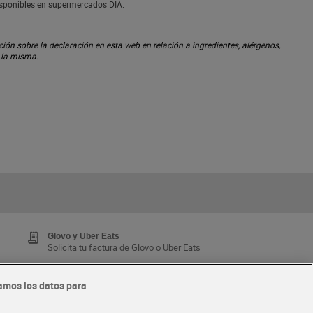
disponibles en supermercados DIA.
ón sobre la declaración en esta web en relación a ingredientes, alérgenos,
n la misma.
Glovo y Uber Eats
Solicita tu factura de Glovo o Uber Eats
amos los datos para
Tarjeta MaX Dia