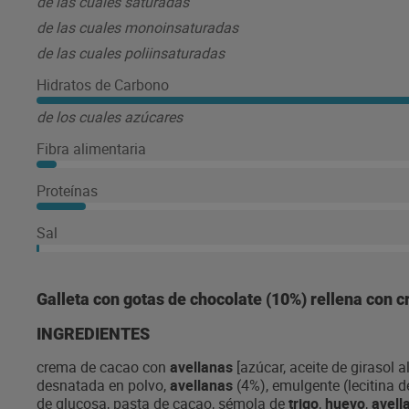
de las cuales saturadas
de las cuales monoinsaturadas
de las cuales poliinsaturadas
Hidratos de Carbono
de los cuales azúcares
Fibra alimentaria
Proteínas
Sal
Galleta con gotas de chocolate (10%) rellena con 
INGREDIENTES
crema de cacao con
avellanas
[azúcar, aceite de girasol al
desnatada en polvo,
avellanas
(4%), emulgente (lecitina d
de glucosa, pasta de cacao, sémola de
trigo
,
huevo
,
avell