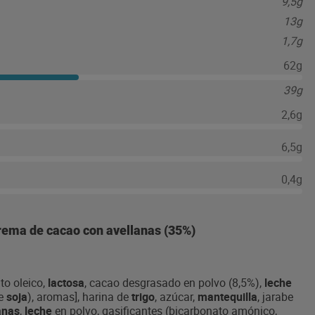
9,5g
13g
1,7g
62g
39g
2,6g
6,5g
0,4g
crema de cacao con avellanas (35%)
to oleico,
lactosa
, cacao desgrasado en polvo (8,5%),
leche
e
soja
), aromas], harina de
trigo
, azúcar,
mantequilla
, jarabe
anas
,
leche
en polvo, gasificantes (bicarbonato amónico,