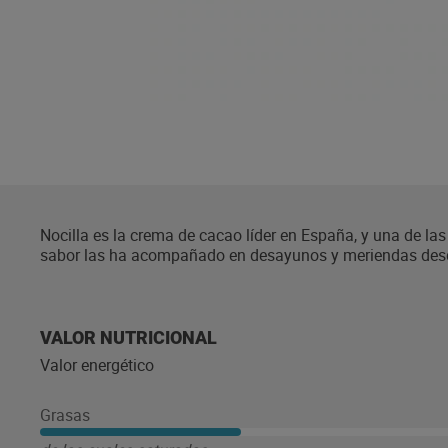
Nocilla es la crema de cacao líder en España, y una de la
sabor las ha acompañado en desayunos y meriendas desde
vajillas de todo el país. Toda la gama de productos de la
un 35% las grasas saturadas del producto respecto a la m
más fácil y divertido que nunca. Hazlo con tu familia o tu
inconfundible. Además, hoy Nocilla no es sólo una crema d
VALOR NUTRICIONAL
Cookies) o en helados.
Valor energético
Grasas