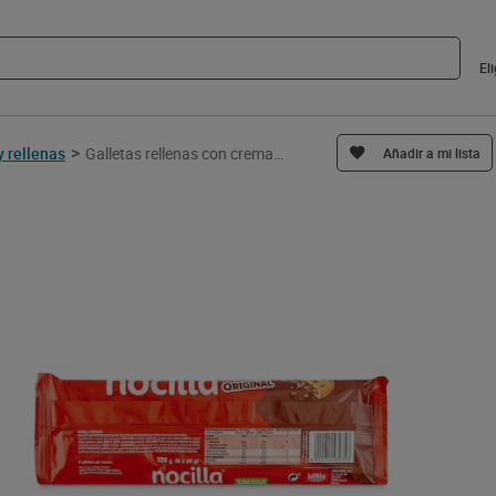
El
>
y rellenas
Galletas rellenas con crema de cacao Nocilla 120 g
Añadir a mi lista