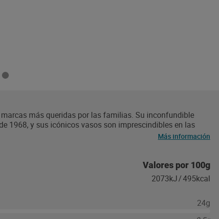
s marcas más queridas por las familias. Su inconfundible
 1968, y sus icónicos vasos son imprescindibles en las
 marca está elaborada sin aceite de palma, lo que reduce en
Más información
edia ponderada de la categoría de cremas. Nocillear hoy es
s amigos en crepes, gofres y tostadas y disfruta de su sabor
e cacao, también se puede disfrutar en galletas (Nocilla
Valores por 100g
2073kJ
/
495kcal
24g