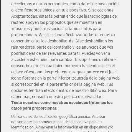
accedemos a datos personales, como datos de navegación
o identificadores únicos, en tu dispositivo. Si seleccionas
Envío gratis por compras superiores a 100€
Aceptar todas, estarás permitiendo que las tecnologías de
Envío estandar por 4,99€
rastreo apoyen los propósitos que se muestran en
«nosotros y nuestros socios tratamos datos para
Glovo y Uber Eats
proporcionar». Si seleccionas Rechazar todas o retiras tu
Solicita tu factura de Glovo o Uber Eats
consentimiento, los deshabilitarás. Si se deshabilitan los
rastreadores, parte del contenido y los anuncios que ves
podrían dejar de ser relevantes para ti. Puedes volver a
Únete al CLUB Dia
acceder a este menú para cambiar tus opciones o retirar el
Disfruta las ventajas y ofertas exclusivas.
consentimiento en cualquier momento haciendo clic en el
Descárgate la APP Dia
enlace «Gestionar las preferencias» que aparece en el [o el
ícono flotante en la parte inferior izquierda de la página web,
Folletos y Tiendas
si corresponde] en la parte inferior de la página web. Tus
Descubre las mejores ofertas y busca tu tienda más cercana
opciones tendrán efecto dentro de nuestro Sitio web. Para
saber más, consulta nuestra política de privacidad.
Tanto nosotros como nuestros asociados tratamos los
Tarjeta MaX Dia
Te devuelve hasta 8€/mes de tus compras.
datos para proporcionar:
¡Solicita tu tarjeta de crédito aquí!
Utilizar datos de localización geográfica precisa. Analizar
activamente las características del dispositivo para su
RECETAS
COMER MEJOR CADA DIA
EMPLEO
identificación. Almacenar la información en un dispositivo y/o