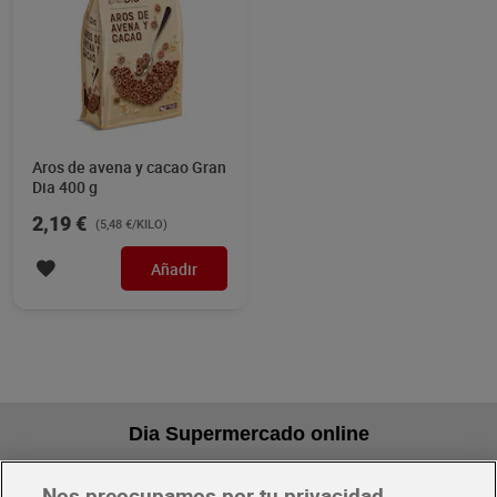
Aros de avena y cacao Gran
Dia 400 g
2,19 €
(5,48 €/KILO)
Añadir
Dia Supermercado online
Nos preocupamos por tu privacidad