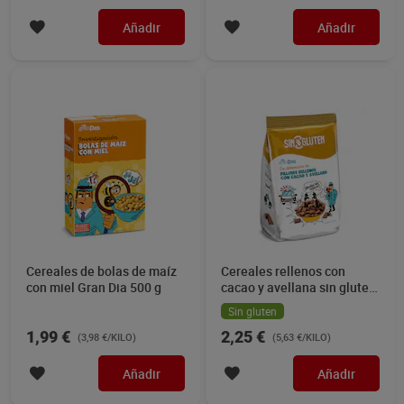
Añadir
Añadir
Cereales de bolas de maíz
Cereales rellenos con
con miel Gran Dia 500 g
cacao y avellana sin gluten
Gran Dia 400 g
Sin gluten
1,99 €
2,25 €
(3,98 €/KILO)
(5,63 €/KILO)
Añadir
Añadir