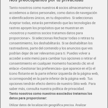
Pide hoy, recibe hoy
Entrega rápida y en la franja horaria que mejor te venga.
Tanto nosotros como nuestros
4
socios almacenamos y
accedemos a datos personales, como datos de navegación
o identificadores únicos, en tu dispositivo. Si seleccionas
Envío gratis por compras superiores a 100€
Aceptar todas, estarás permitiendo que las tecnologías de
Envío estandar por 4,99€
rastreo apoyen los propósitos que se muestran en
«nosotros y nuestros socios tratamos datos para
Glovo y Uber Eats
proporcionar». Si seleccionas Rechazar todas o retiras tu
Solicita tu factura de Glovo o Uber Eats
consentimiento, los deshabilitarás. Si se deshabilitan los
rastreadores, parte del contenido y los anuncios que ves
podrían dejar de ser relevantes para ti. Puedes volver a
Únete al CLUB Dia
acceder a este menú para cambiar tus opciones o retirar el
Disfruta las ventajas y ofertas exclusivas.
consentimiento en cualquier momento haciendo clic en el
Descárgate la APP Dia
enlace «Gestionar las preferencias» que aparece en el [o el
ícono flotante en la parte inferior izquierda de la página web,
Folletos y Tiendas
si corresponde] en la parte inferior de la página web. Tus
Descubre las mejores ofertas y busca tu tienda más cercana
opciones tendrán efecto dentro de nuestro Sitio web. Para
saber más, consulta nuestra política de privacidad.
Tanto nosotros como nuestros asociados tratamos los
Tarjeta MaX Dia
Te devuelve hasta 8€/mes de tus compras.
datos para proporcionar:
¡Solicita tu tarjeta de crédito aquí!
Utilizar datos de localización geográfica precisa. Analizar