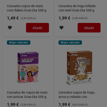
Cereales copos de maíz
Cereales de trigo inflado
corn flakes Gran Dia 500 g
con miel Gran Dia 500 g
1,49 €
1,99 €
(2,98 €/KILO)
(3,98 €/KILO)
Añadir
Añadir
Mejor valorado
Mejor valorado
Cereales de copos de maíz
Cereales copos de trigo,
con azúcar Gran Dia 500 g
arroz y cebada con
chocolate negro Gran Dia
1,99 €
1,99 €
(3,98 €/KILO)
(6,63 €/KILO)
300 g