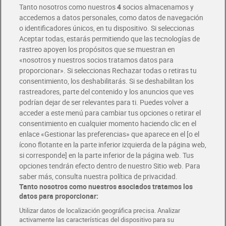
Tanto nosotros como nuestros
4
socios almacenamos y
accedemos a datos personales, como datos de navegación
o identificadores únicos, en tu dispositivo. Si seleccionas
Envío gratis por compras superiores a 100€
Aceptar todas, estarás permitiendo que las tecnologías de
Envío estandar por 4,99€
rastreo apoyen los propósitos que se muestran en
«nosotros y nuestros socios tratamos datos para
Glovo y Uber Eats
proporcionar». Si seleccionas Rechazar todas o retiras tu
Solicita tu factura de Glovo o Uber Eats
consentimiento, los deshabilitarás. Si se deshabilitan los
rastreadores, parte del contenido y los anuncios que ves
podrían dejar de ser relevantes para ti. Puedes volver a
Únete al CLUB Dia
acceder a este menú para cambiar tus opciones o retirar el
Disfruta las ventajas y ofertas exclusivas.
consentimiento en cualquier momento haciendo clic en el
Descárgate la APP Dia
enlace «Gestionar las preferencias» que aparece en el [o el
ícono flotante en la parte inferior izquierda de la página web,
Folletos y Tiendas
si corresponde] en la parte inferior de la página web. Tus
Descubre las mejores ofertas y busca tu tienda más cercana
opciones tendrán efecto dentro de nuestro Sitio web. Para
saber más, consulta nuestra política de privacidad.
Tanto nosotros como nuestros asociados tratamos los
Tarjeta MaX Dia
Te devuelve hasta 8€/mes de tus compras.
datos para proporcionar:
¡Solicita tu tarjeta de crédito aquí!
Utilizar datos de localización geográfica precisa. Analizar
activamente las características del dispositivo para su
RECETAS
COMER MEJOR CADA DIA
EMPLEO