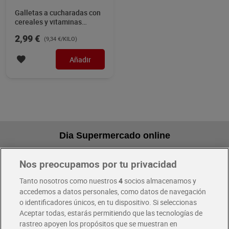
Galletas a cucharadas con
cereales y vitaminas
Artiach Dinosaurus 320 g
2,99 €
(9,34 €/KILO)
Añadir
Dia Supermercado online
Nos preocupamos por tu privacidad
Pide hoy, recibe hoy
Entrega rápida y en la franja horaria que mejor te venga.
Tanto nosotros como nuestros
4
socios almacenamos y
accedemos a datos personales, como datos de navegación
o identificadores únicos, en tu dispositivo. Si seleccionas
Envío gratis por compras superiores a 100€
Aceptar todas, estarás permitiendo que las tecnologías de
Envío estandar por 4,99€
rastreo apoyen los propósitos que se muestran en