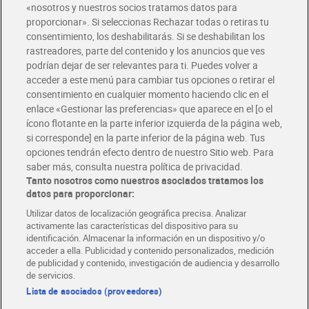
«nosotros y nuestros socios tratamos datos para
Glovo y Uber Eats
proporcionar». Si seleccionas Rechazar todas o retiras tu
Solicita tu factura de Glovo o Uber Eats
consentimiento, los deshabilitarás. Si se deshabilitan los
rastreadores, parte del contenido y los anuncios que ves
podrían dejar de ser relevantes para ti. Puedes volver a
Únete al CLUB Dia
acceder a este menú para cambiar tus opciones o retirar el
Disfruta las ventajas y ofertas exclusivas.
consentimiento en cualquier momento haciendo clic en el
Descárgate la APP Dia
enlace «Gestionar las preferencias» que aparece en el [o el
ícono flotante en la parte inferior izquierda de la página web,
Folletos y Tiendas
si corresponde] en la parte inferior de la página web. Tus
Descubre las mejores ofertas y busca tu tienda más cercana
opciones tendrán efecto dentro de nuestro Sitio web. Para
saber más, consulta nuestra política de privacidad.
Tanto nosotros como nuestros asociados tratamos los
Tarjeta MaX Dia
Te devuelve hasta 8€/mes de tus compras.
datos para proporcionar:
¡Solicita tu tarjeta de crédito aquí!
Utilizar datos de localización geográfica precisa. Analizar
activamente las características del dispositivo para su
RECETAS
COMER MEJOR CADA DIA
EMPLEO
identificación. Almacenar la información en un dispositivo y/o
acceder a ella. Publicidad y contenido personalizados, medición
COLABORA CON DIA
ABRE TU TIENDA
DIA CORPORATE
de publicidad y contenido, investigación de audiencia y desarrollo
de servicios.
Lista de asociados (proveedores)