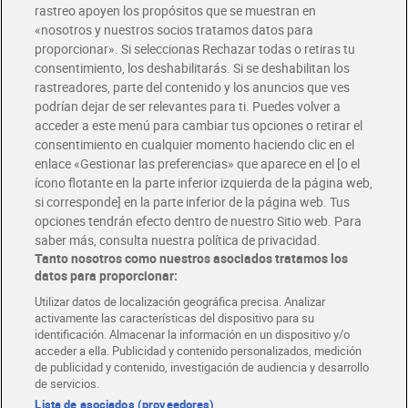
rastreo apoyen los propósitos que se muestran en
«nosotros y nuestros socios tratamos datos para
Glovo y Uber Eats
proporcionar». Si seleccionas Rechazar todas o retiras tu
Solicita tu factura de Glovo o Uber Eats
consentimiento, los deshabilitarás. Si se deshabilitan los
rastreadores, parte del contenido y los anuncios que ves
podrían dejar de ser relevantes para ti. Puedes volver a
Únete al CLUB Dia
acceder a este menú para cambiar tus opciones o retirar el
Disfruta las ventajas y ofertas exclusivas.
consentimiento en cualquier momento haciendo clic en el
Descárgate la APP Dia
enlace «Gestionar las preferencias» que aparece en el [o el
ícono flotante en la parte inferior izquierda de la página web,
Folletos y Tiendas
si corresponde] en la parte inferior de la página web. Tus
Descubre las mejores ofertas y busca tu tienda más cercana
opciones tendrán efecto dentro de nuestro Sitio web. Para
saber más, consulta nuestra política de privacidad.
Tanto nosotros como nuestros asociados tratamos los
Tarjeta MaX Dia
Te devuelve hasta 8€/mes de tus compras.
datos para proporcionar:
¡Solicita tu tarjeta de crédito aquí!
Utilizar datos de localización geográfica precisa. Analizar
activamente las características del dispositivo para su
RECETAS
COMER MEJOR CADA DIA
EMPLEO
identificación. Almacenar la información en un dispositivo y/o
acceder a ella. Publicidad y contenido personalizados, medición
COLABORA CON DIA
ABRE TU TIENDA
DIA CORPORATE
de publicidad y contenido, investigación de audiencia y desarrollo
de servicios.
Lista de asociados (proveedores)