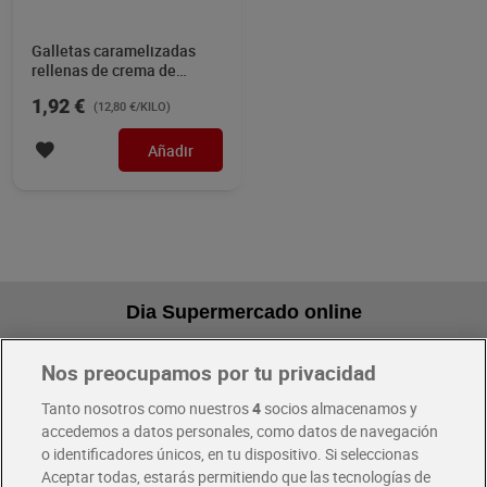
Galletas caramelizadas
rellenas de crema de
vainilla Lotus Biscoff 150 g
1,92 €
(12,80 €/KILO)
Añadir
Dia Supermercado online
Nos preocupamos por tu privacidad
Pide hoy, recibe hoy
Entrega rápida y en la franja horaria que mejor te venga.
Tanto nosotros como nuestros
4
socios almacenamos y
accedemos a datos personales, como datos de navegación
o identificadores únicos, en tu dispositivo. Si seleccionas
Envío gratis por compras superiores a 100€
Aceptar todas, estarás permitiendo que las tecnologías de
Envío estandar por 4,99€