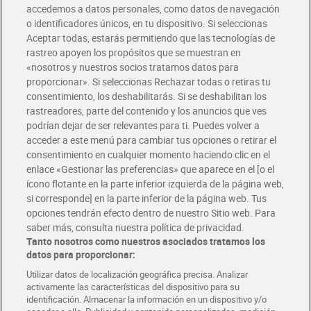
accedemos a datos personales, como datos de navegación
o identificadores únicos, en tu dispositivo. Si seleccionas
Envío gratis por compras superiores a 100€
Aceptar todas, estarás permitiendo que las tecnologías de
Envío estandar por 4,99€
rastreo apoyen los propósitos que se muestran en
«nosotros y nuestros socios tratamos datos para
Glovo y Uber Eats
proporcionar». Si seleccionas Rechazar todas o retiras tu
Solicita tu factura de Glovo o Uber Eats
consentimiento, los deshabilitarás. Si se deshabilitan los
rastreadores, parte del contenido y los anuncios que ves
podrían dejar de ser relevantes para ti. Puedes volver a
Únete al CLUB Dia
acceder a este menú para cambiar tus opciones o retirar el
Disfruta las ventajas y ofertas exclusivas.
consentimiento en cualquier momento haciendo clic en el
Descárgate la APP Dia
enlace «Gestionar las preferencias» que aparece en el [o el
ícono flotante en la parte inferior izquierda de la página web,
Folletos y Tiendas
si corresponde] en la parte inferior de la página web. Tus
Descubre las mejores ofertas y busca tu tienda más cercana
opciones tendrán efecto dentro de nuestro Sitio web. Para
saber más, consulta nuestra política de privacidad.
Tanto nosotros como nuestros asociados tratamos los
Tarjeta MaX Dia
Te devuelve hasta 8€/mes de tus compras.
datos para proporcionar:
¡Solicita tu tarjeta de crédito aquí!
Utilizar datos de localización geográfica precisa. Analizar
activamente las características del dispositivo para su
RECETAS
COMER MEJOR CADA DIA
EMPLEO
identificación. Almacenar la información en un dispositivo y/o