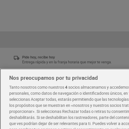
Pide hoy, recibe hoy
Entrega rápida y en la franja horaria que mejor te venga.
Nos preocupamos por tu privacidad
Únete al CLUB Dia
Tanto nosotros como nuestros
4
socios almacenamos y accedemos
Disfruta las ventajas y ofertas exclusivas.
personales, como datos de navegación o identificadores únicos, en t
Descárgate la APP Dia
seleccionas Aceptar todas, estarás permitiendo que las tecnología
los propósitos que se muestran en «nosotros y nuestros socios tr
proporcionar». Si seleccionas Rechazar todas o retiras tu consentim
·
·
RECETAS
COMER MEJOR CADA DIA
deshabilitarás. Si se deshabilitan los rastreadores, parte del conten
que ves podrían dejar de ser relevantes para ti. Puedes volver a ac