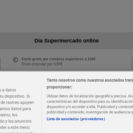
Dia Supermercado online
Envío gratis por compras superiores a 100€
Envío estandar por 4,99€
Tanto nosotros como nuestros asociados trat
proporcionar:
Folletos y Tiendas
 a datos
Descubre las mejores ofertas y busca tu tienda más
u dispositivo. Si
Utilizar datos de localización geográfica precisa. An
cercana
características del dispositivo para su identificaci
s de rastreo apoyen
dispositivo y/o acceder a ella. Publicidad y conten
atamos datos para
publicidad y contenido, investigación de audiencia y
iento, los
·
·
EMPLEO
COLABORA CON DIA
Lista de asociados (proveedores)
ido y los anuncios
ceder a este menú