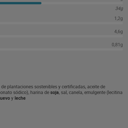
34g
1,2g
4,6g
0,81g
 de plantaciones sostenibles y certificadas, aceite de
bonato sódico), harina de
soja
, sal, canela, emulgente (lecitina
uevo
y
leche