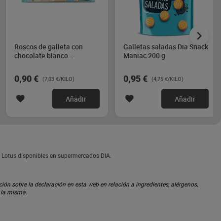
Roscos de galleta con
Galletas saladas Dia Snack
chocolate blanco
Maniac 200 g
chocoaros Galleteca de
Dia 128 g
0,90 €
0,95 €
(7,03 €/KILO)
(4,75 €/KILO)
Añadir
Añadir
de Lotus disponibles en supermercados DIA.
ón sobre la declaración en esta web en relación a ingredientes, alérgenos,
n la misma.