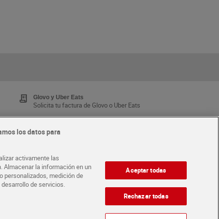
Glovo y Uber Eats
Solicita tu factura de Glovo o Uber Eats
amos los datos para
Tarjeta MaX Dia
Te devuelve hasta 8€/mes de tus compras.
alizar activamente las
¡Solicita tu tarjeta de crédito aquí!
ón. Almacenar la información en un
Aceptar todas
ido personalizados, medición de
 desarrollo de servicios.
·
ABRE TU TIENDA
DIA CORPORATE
Rechazar todas