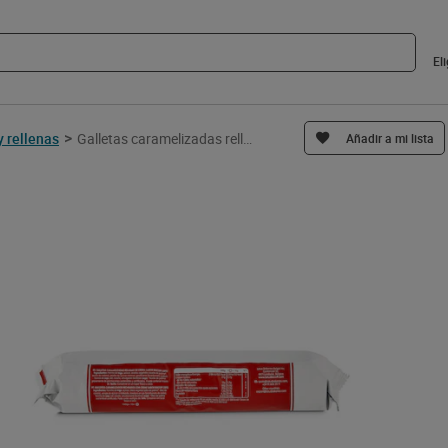
El
>
y rellenas
Galletas caramelizadas rellenas de crema Lotus Biscoff 150 g
Añadir a mi lista