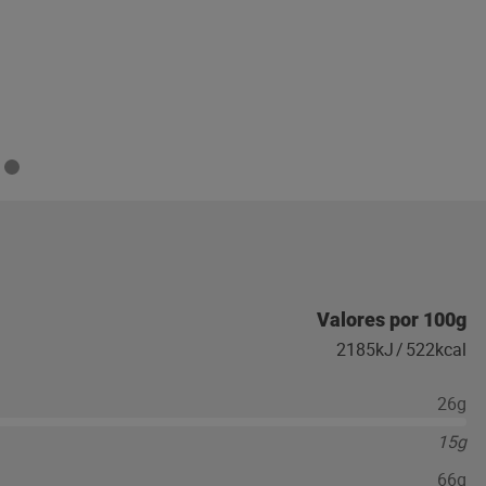
Valores por 100g
2185kJ
/
522kcal
26g
15g
66g