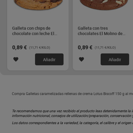
Galleta con chips de
Galleta con tres
chocolate con leche El
chocolates El Molino de
Molino de Dia 76 g
Dia 76 g
0,89 €
0,89 €
(11,71 €/KILO)
(11,71 €/KILO)
Añadir
Añadir
Compra Galletas caramelizadas rellenas de crema Lotus Biscoff 150 g al mej
Te recomendamos que una vez recibido el producto leas detenidamente la inf
información nutricional, consejos de utilización/preparación, conservación
Los datos correspondientes a la variedad, la categoría, el calibre y el origen