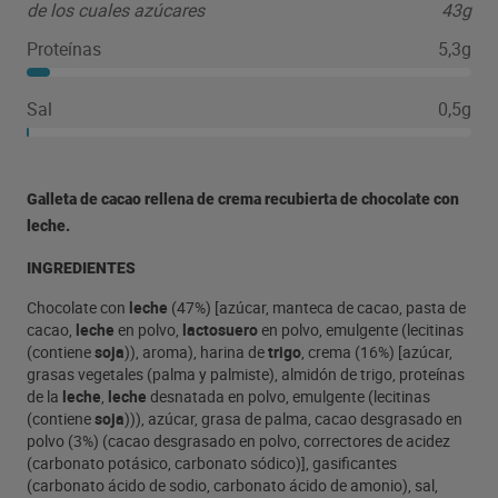
de los cuales azúcares
43g
Proteínas
5,3g
Sal
0,5g
Galleta de cacao rellena de crema recubierta de chocolate con
leche.
INGREDIENTES
Chocolate con
leche
(47%) [azúcar, manteca de cacao, pasta de
cacao,
leche
en polvo,
lactosuero
en polvo, emulgente (lecitinas
(contiene
soja
)), aroma), harina de
trigo
, crema (16%) [azúcar,
grasas vegetales (palma y palmiste), almidón de trigo, proteínas
de la
leche
,
leche
desnatada en polvo, emulgente (lecitinas
(contiene
soja
))), azúcar, grasa de palma, cacao desgrasado en
polvo (3%) (cacao desgrasado en polvo, correctores de acidez
(carbonato potásico, carbonato sódico)], gasificantes
(carbonato ácido de sodio, carbonato ácido de amonio), sal,