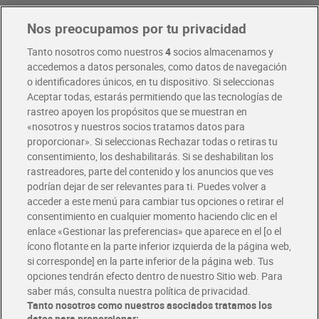
Nos preocupamos por tu privacidad
Pide hoy, recibe hoy
Entrega rápida y en la franja horaria que mejor te venga.
Tanto nosotros como nuestros
4
socios almacenamos y
accedemos a datos personales, como datos de navegación
o identificadores únicos, en tu dispositivo. Si seleccionas
Envío gratis por compras superiores a 100€
Aceptar todas, estarás permitiendo que las tecnologías de
Envío estandar por 4,99€
rastreo apoyen los propósitos que se muestran en
«nosotros y nuestros socios tratamos datos para
Glovo y Uber Eats
proporcionar». Si seleccionas Rechazar todas o retiras tu
Solicita tu factura de Glovo o Uber Eats
consentimiento, los deshabilitarás. Si se deshabilitan los
rastreadores, parte del contenido y los anuncios que ves
podrían dejar de ser relevantes para ti. Puedes volver a
Únete al CLUB Dia
acceder a este menú para cambiar tus opciones o retirar el
Disfruta las ventajas y ofertas exclusivas.
consentimiento en cualquier momento haciendo clic en el
Descárgate la APP Dia
enlace «Gestionar las preferencias» que aparece en el [o el
ícono flotante en la parte inferior izquierda de la página web,
Folletos y Tiendas
si corresponde] en la parte inferior de la página web. Tus
Descubre las mejores ofertas y busca tu tienda más cercana
opciones tendrán efecto dentro de nuestro Sitio web. Para
saber más, consulta nuestra política de privacidad.
Tanto nosotros como nuestros asociados tratamos los
Tarjeta MaX Dia
Te devuelve hasta 8€/mes de tus compras.
datos para proporcionar: