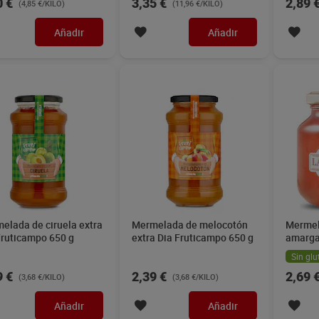
0 €
3,35 €
2,89 
(4,85 €/KILO)
(11,96 €/KILO)
Añadir
Añadir
elada de ciruela extra
Mermelada de melocotón
Mermel
Fruticampo 650 g
extra Dia Fruticampo 650 g
amarga 
290 g
Sin glu
9 €
2,39 €
2,69 
(3,68 €/KILO)
(3,68 €/KILO)
Añadir
Añadir