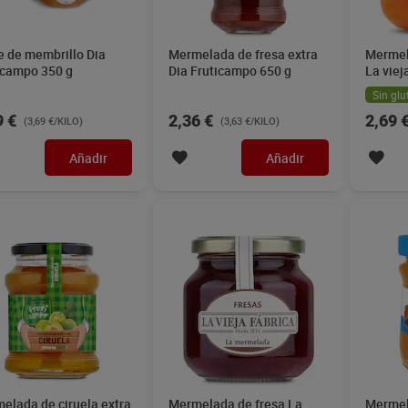
e de membrillo Dia
Mermelada de fresa extra
Mermel
icampo 350 g
Dia Fruticampo 650 g
La viej
Sin glu
9 €
2,36 €
2,69 
(3,69 €/KILO)
(3,63 €/KILO)
Añadir
Añadir
elada de ciruela extra
Mermelada de fresa La
Mermel