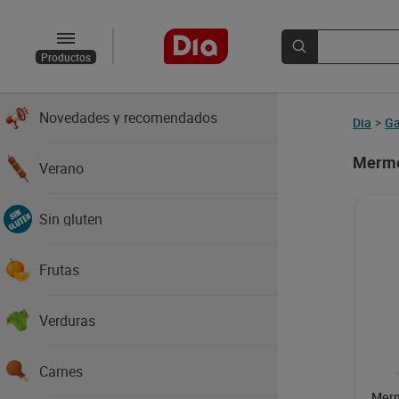
Productos
Novedades y recomendados
Dia
>
Ga
Merme
Verano
Sin gluten
Frutas
Verduras
Carnes
Merm