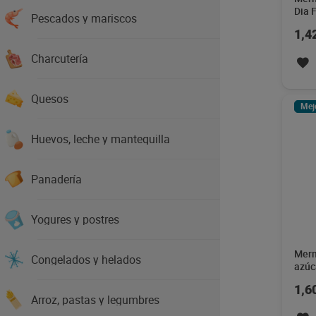
Dia 
Pescados y mariscos
1,4
Charcutería
Quesos
Mej
Huevos, leche y mantequilla
Panadería
Yogures y postres
Merm
Congelados y helados
azúc
Frut
1,6
Arroz, pastas y legumbres