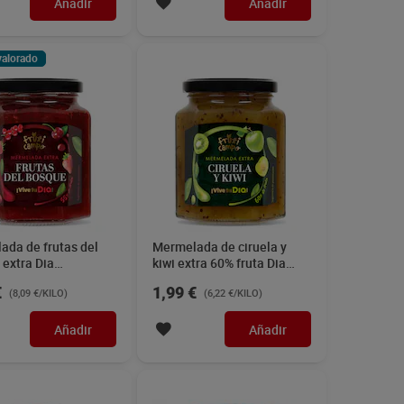
Añadir
Añadir
valorado
ada de frutas del
Mermelada de ciruela y
extra Dia
kiwi extra 60% fruta Dia
ampo 320 g
Fruticampo 320 g
€
1,99 €
(8,09 €/KILO)
(6,22 €/KILO)
Añadir
Añadir