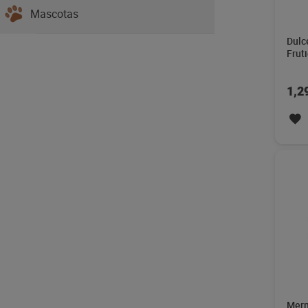
Mascotas
Dulc
Frut
1,2
Merm