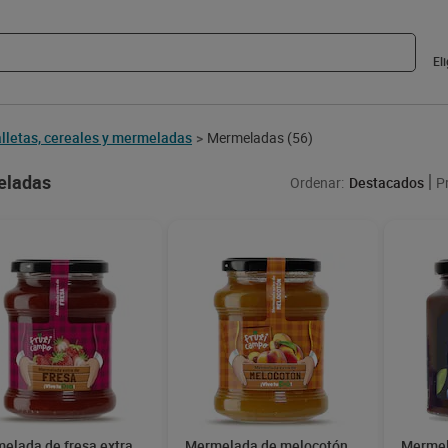
El
lletas, cereales y mermeladas
Mermeladas
(56)
>
ladas
Ordenar:
Destacados
P
elada de fresa extra
Mermelada de melocotón
Mermel