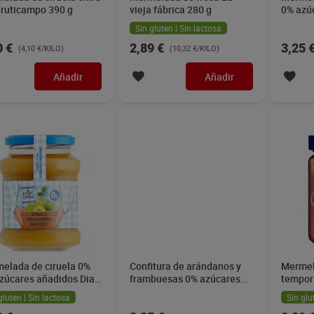
Fruticampo 390 g
vieja fábrica 280 g
0% azú
280 g
Sin gluten | Sin lactosa
0 €
2,89 €
3,25 
(4,10 €/KILO)
(10,32 €/KILO)
Añadir
Añadir
elada de ciruela 0%
Confitura de arándanos y
Mermel
azúcares añadidos Dia
frambuesas 0% azúcares
tempor
icampo 330 g
añadidos Hero 280 g
350 g
gluten | Sin lactosa
Sin glu