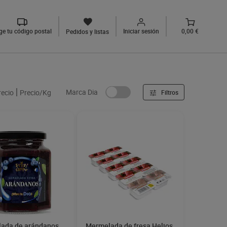
ige tu código postal
Iniciar sesión
0,00 €
Pedidos y listas
Marca Dia
recio
Precio/Kg
Filtros
ada de arándanos
Mermelada de fresa Helios