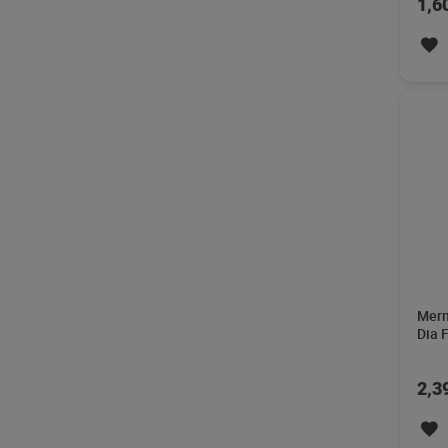
1,6
Merm
Dia 
2,3