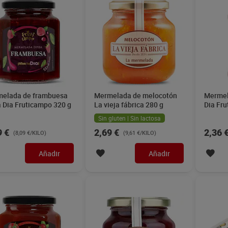
elada de frambuesa
Mermelada de melocotón
Mermel
a Dia Fruticampo 320 g
La vieja fábrica 280 g
Dia Fr
Sin gluten | Sin lactosa
9 €
2,69 €
2,36 
(8,09 €/KILO)
(9,61 €/KILO)
Añadir
Añadir