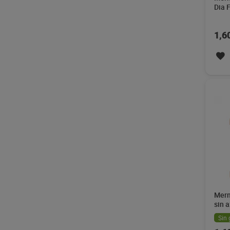
Dia 
1,6
Merm
sin 
Frut
Sin 