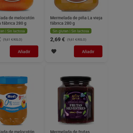
ada de melocotón
Mermelada de piña La vieja
a fábrica 280 g
fábrica 280 g
ten | Sin lactosa
Sin gluten | Sin lactosa
€
2,69 €
(9,61 €/KILO)
(9,61 €/KILO)
Añadir
Añadir
ada de melocotón
Mermelada de frutas