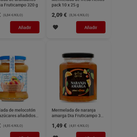
ia Fruticampo 320 g
pack 10 x 25 g
€
2,09 €
(6,84 €/KILO)
(8,36 €/KILO)
Añadir
Añadir
ada de melocotón
Mermelada de naranja
 azúcares añadidos
amarga Dia Fruticampo 310
uticampo 330 g
g
€
1,49 €
(4,85 €/KILO)
(4,81 €/KILO)