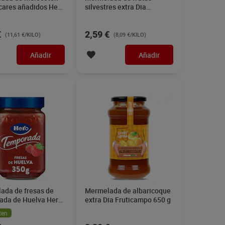
cares añadidos Hero
silvestres extra Dia
Fruticampo 320 g
€
2,59 €
(11,61 €/KILO)
(8,09 €/KILO)
Añadir
Añadir
ada de fresas de
Mermelada de albaricoque
ada de Huelva Hero
extra Dia Fruticampo 650 g
ten