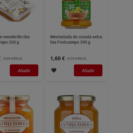
e membrillo Dia
Mermelada de ciruela extra
ampo 350 g
Dia Fruticampo 390 g
€
1,60 €
(3,69 €/KILO)
(4,10 €/KILO)
Añadir
Añadir