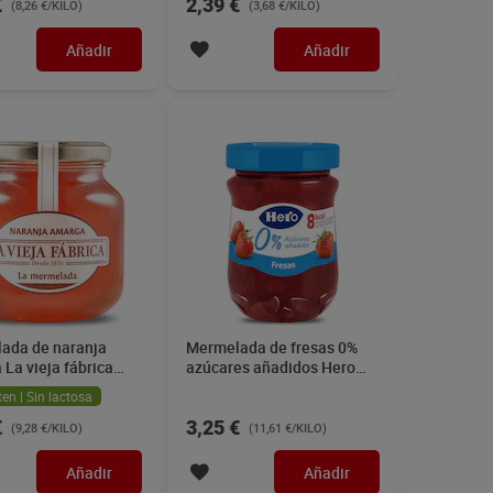
€
2,39 €
(8,26 €/KILO)
(3,68 €/KILO)
Añadir
Añadir
ada de naranja
Mermelada de fresas 0%
La vieja fábrica
azúcares añadidos Hero
280 g
ten | Sin lactosa
€
3,25 €
(9,28 €/KILO)
(11,61 €/KILO)
Añadir
Añadir