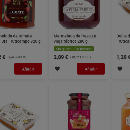
elada de tomate
Mermelada de fresa La
Dulce d
a Dia Fruticampo 320 g
vieja fábrica 280 g
Frutic
Sin gluten | Sin lactosa
2 €
2,89 €
1,29 
(4,44 €/KILO)
(10,32 €/KILO)
Añadir
Añadir