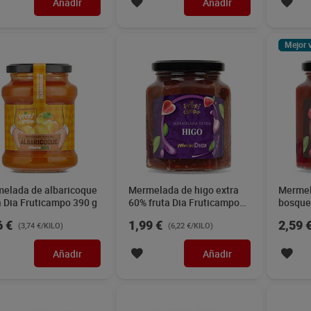
Añadir
Añadir
Mejor 
elada de albaricoque
Mermelada de higo extra
Mermel
a Dia Fruticampo 390 g
60% fruta Dia Fruticampo
bosque 
320 g
Frutic
6 €
1,99 €
2,59 
(3,74 €/KILO)
(6,22 €/KILO)
Añadir
Añadir