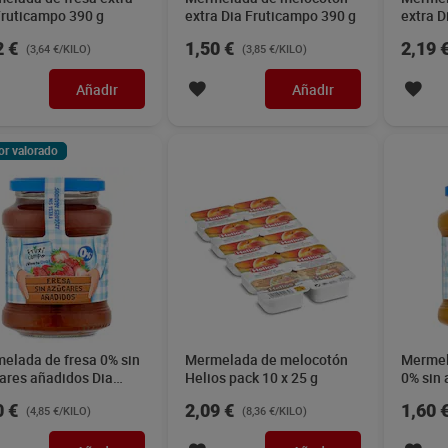
Fruticampo 390 g
extra Dia Fruticampo 390 g
extra D
2 €
1,50 €
2,19 
(3,64 €/KILO)
(3,85 €/KILO)
Añadir
Añadir
or valorado
elada de fresa 0% sin
Mermelada de melocotón
Mermel
ares añadidos Dia
Helios pack 10 x 25 g
0% sin
icampo 330 g
Dia Fr
0 €
2,09 €
1,60 
(4,85 €/KILO)
(8,36 €/KILO)