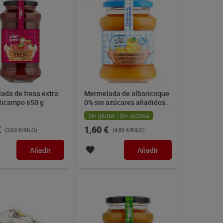
ada de fresa extra
Mermelada de albaricoque
uticampo 650 g
0% sin azúcares añadidos
Dia Fruticampo 330 g
Sin gluten | Sin lactosa
€
1,60 €
(3,63 €/KILO)
(4,85 €/KILO)
Añadir
Añadir