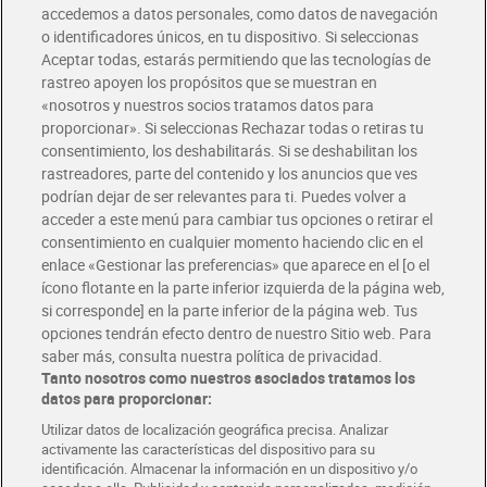
accedemos a datos personales, como datos de navegación
o identificadores únicos, en tu dispositivo. Si seleccionas
Envío gratis por compras superiores a 100€
Aceptar todas, estarás permitiendo que las tecnologías de
Envío estandar por 4,99€
rastreo apoyen los propósitos que se muestran en
«nosotros y nuestros socios tratamos datos para
Glovo y Uber Eats
proporcionar». Si seleccionas Rechazar todas o retiras tu
Solicita tu factura de Glovo o Uber Eats
consentimiento, los deshabilitarás. Si se deshabilitan los
rastreadores, parte del contenido y los anuncios que ves
podrían dejar de ser relevantes para ti. Puedes volver a
Únete al CLUB Dia
acceder a este menú para cambiar tus opciones o retirar el
Disfruta las ventajas y ofertas exclusivas.
consentimiento en cualquier momento haciendo clic en el
Descárgate la APP Dia
enlace «Gestionar las preferencias» que aparece en el [o el
ícono flotante en la parte inferior izquierda de la página web,
Folletos y Tiendas
si corresponde] en la parte inferior de la página web. Tus
Descubre las mejores ofertas y busca tu tienda más cercana
opciones tendrán efecto dentro de nuestro Sitio web. Para
saber más, consulta nuestra política de privacidad.
Tanto nosotros como nuestros asociados tratamos los
Tarjeta MaX Dia
Te devuelve hasta 8€/mes de tus compras.
datos para proporcionar:
¡Solicita tu tarjeta de crédito aquí!
Utilizar datos de localización geográfica precisa. Analizar
activamente las características del dispositivo para su
RECETAS
COMER MEJOR CADA DIA
EMPLEO
identificación. Almacenar la información en un dispositivo y/o