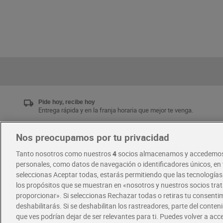
Pide hoy, recibe hoy
Entrega rápida y en la franja horaria que mejor te venga.
Nos preocupamos por tu privacidad
Únete al CLUB Dia
Tanto nosotros como nuestros
4
socios almacenamos y accedemos
Disfruta las ventajas y ofertas exclusivas.
personales, como datos de navegación o identificadores únicos, en t
Descárgate la APP Dia
seleccionas Aceptar todas, estarás permitiendo que las tecnología
los propósitos que se muestran en «nosotros y nuestros socios tr
proporcionar». Si seleccionas Rechazar todas o retiras tu consentim
·
·
RECETAS
COMER MEJOR CADA DIA
deshabilitarás. Si se deshabilitan los rastreadores, parte del conten
que ves podrían dejar de ser relevantes para ti. Puedes volver a ac