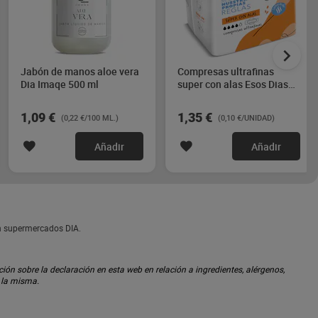
Jabón de manos aloe vera
Compresas ultrafinas
Dia Imaqe 500 ml
super con alas Esos Dias
14 unidades
1,09 €
1,35 €
(0,22 €/100 ML.)
(0,10 €/UNIDAD)
Añadir
Añadir
en supermercados DIA.
ón sobre la declaración en esta web en relación a ingredientes, alérgenos,
n la misma.