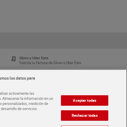
Glovo y Uber Eats
Solicita tu factura de Glovo o Uber Eats
amos los datos para
Tarjeta MaX Dia
Te devuelve hasta 8€/mes de tus compras.
alizar activamente las
¡Solicita tu tarjeta de crédito aquí!
ón. Almacenar la información en un
Aceptar todas
ido personalizados, medición de
 desarrollo de servicios.
·
ABRE TU TIENDA
DIA CORPORATE
Rechazar todas