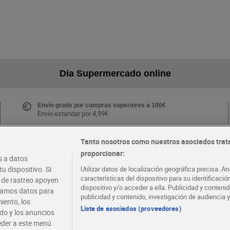
Dia Supermercado online
Envío gratis por compras superiores a 100€
Envío estandar por 4,99€
Tanto nosotros como nuestros asociados trat
proporcionar:
Folletos y Tiendas
 a datos
Descubre las mejores ofertas y busca tu tienda más
u dispositivo. Si
Utilizar datos de localización geográfica precisa. An
cercana
características del dispositivo para su identificaci
s de rastreo apoyen
dispositivo y/o acceder a ella. Publicidad y conten
atamos datos para
publicidad y contenido, investigación de audiencia y
iento, los
·
·
EMPLEO
COLABORA CON DIA
Lista de asociados (proveedores)
ido y los anuncios
ceder a este menú