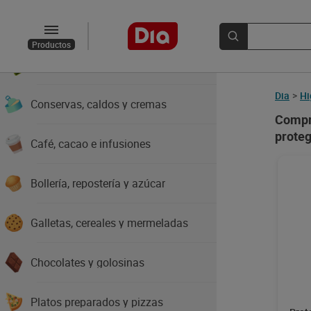
Arroz, pastas y legumbres
Productos
Aceites, salsas y especias
Dia
>
Hi
Conservas, caldos y cremas
Compr
proteg
Café, cacao e infusiones
Bollería, repostería y azúcar
Galletas, cereales y mermeladas
Chocolates y golosinas
Platos preparados y pizzas