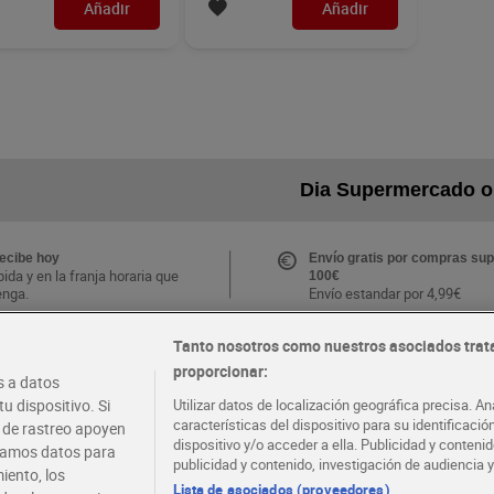
Añadir
Añadir
Dia Supermercado o
recibe hoy
Envío gratis por compras sup
ida y en la franja horaria que
100€
enga.
Envío estandar por 4,99€
Tanto nosotros como nuestros asociados trat
CLUB Dia
proporcionar:
Folletos y Tiendas
 a datos
s ventajas y ofertas
Descubre las mejores ofertas
.
tu tienda más cercana
u dispositivo. Si
Utilizar datos de localización geográfica precisa. An
e la APP Dia
características del dispositivo para su identificaci
s de rastreo apoyen
dispositivo y/o acceder a ella. Publicidad y conten
atamos datos para
publicidad y contenido, investigación de audiencia y
iento, los
·
·
·
COMER MEJOR CADA DIA
EMPLEO
COLABOR
Lista de asociados (proveedores)