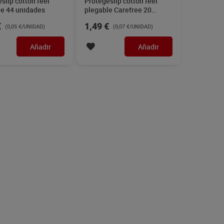
slip cotton feel
Protegeslip cotton feel
ee 44 unidades
plegable Carefree 20
unidades
€
1,49 €
(0,05 €/UNIDAD)
(0,07 €/UNIDAD)
Añadir
Añadir