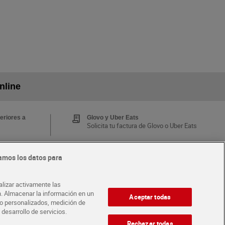
nline
eriores a
Glovo y Uber Eats
Solicita tu factura de Glovo o Uber Eats
amos los datos para
Tarjeta MaX Dia
Te devuelve hasta 8€/mes de tus
 y busca
compras.
alizar activamente las
¡Solicita tu tarjeta de crédito aquí!
ón. Almacenar la información en un
Aceptar todas
ido personalizados, medición de
 desarrollo de servicios.
·
·
A CON DIA
ABRE TU TIENDA
DIA CORPORATE
Rechazar todas