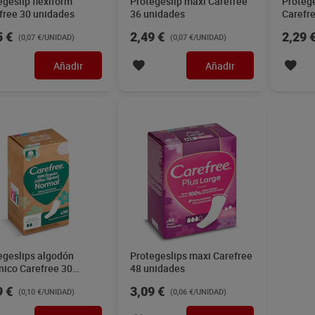
egeslip flexiform
Protegeslip maxi Carefree
Protege
free 30 unidades
36 unidades
Carefr
5 €
2,49 €
2,29 
(0,07 €/UNIDAD)
(0,07 €/UNIDAD)
Añadir
Añadir
egeslips algodón
Protegeslips maxi Carefree
nico Carefree 30
48 unidades
ades
9 €
3,09 €
(0,10 €/UNIDAD)
(0,06 €/UNIDAD)