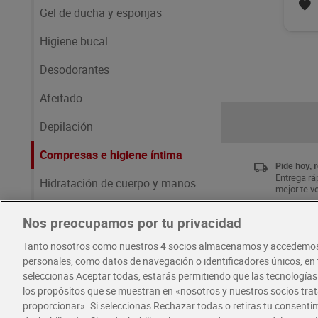
Gel de ducha y esponjas
Higiene bucal
Desodorantes
Afeitado
Depilación
Compresas e higiene íntima
Pide hoy, 
Entrega ráp
Hidratación de cuerpo y manos
mejor te v
Jabón de manos
Nos preocupamos por tu privacidad
Únete al 
Tanto nosotros como nuestros
4
socios almacenamos y accedemos
Disfruta la
Cabello y perfumería
exclusivas
personales, como datos de navegación o identificadores únicos, en t
Descárgat
seleccionas Aceptar todas, estarás permitiendo que las tecnología
los propósitos que se muestran en «nosotros y nuestros socios tr
Salud y parafarmacia
proporcionar». Si seleccionas Rechazar todas o retiras tu consentim
RECETAS