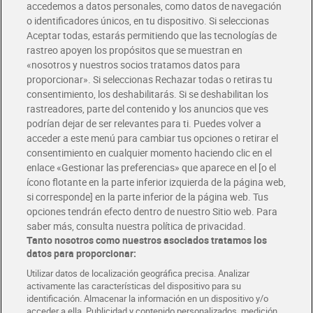
accedemos a datos personales, como datos de navegación
o identificadores únicos, en tu dispositivo. Si seleccionas
Envío gratis por compras superiores a 100€
Aceptar todas, estarás permitiendo que las tecnologías de
Envío estandar por 4,99€
rastreo apoyen los propósitos que se muestran en
«nosotros y nuestros socios tratamos datos para
Glovo y Uber Eats
proporcionar». Si seleccionas Rechazar todas o retiras tu
Solicita tu factura de Glovo o Uber Eats
consentimiento, los deshabilitarás. Si se deshabilitan los
rastreadores, parte del contenido y los anuncios que ves
podrían dejar de ser relevantes para ti. Puedes volver a
Únete al CLUB Dia
acceder a este menú para cambiar tus opciones o retirar el
Disfruta las ventajas y ofertas exclusivas.
consentimiento en cualquier momento haciendo clic en el
Descárgate la APP Dia
enlace «Gestionar las preferencias» que aparece en el [o el
ícono flotante en la parte inferior izquierda de la página web,
Folletos y Tiendas
si corresponde] en la parte inferior de la página web. Tus
Descubre las mejores ofertas y busca tu tienda más cercana
opciones tendrán efecto dentro de nuestro Sitio web. Para
saber más, consulta nuestra política de privacidad.
Tanto nosotros como nuestros asociados tratamos los
Tarjeta MaX Dia
Te devuelve hasta 8€/mes de tus compras.
datos para proporcionar:
¡Solicita tu tarjeta de crédito aquí!
Utilizar datos de localización geográfica precisa. Analizar
activamente las características del dispositivo para su
RECETAS
COMER MEJOR CADA DIA
EMPLEO
identificación. Almacenar la información en un dispositivo y/o
acceder a ella. Publicidad y contenido personalizados, medición