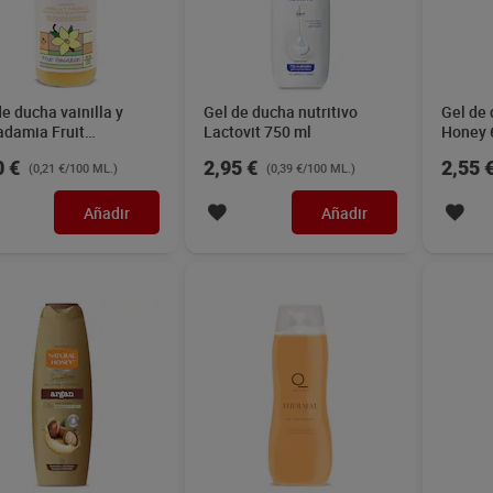
de ducha vainilla y
Gel de ducha nutritivo
Gel de 
damia Fruit
Lactovit 750 ml
Honey 
lution Dia Imaqe 750
0 €
2,95 €
2,55 
(0,21 €/100 ML.)
(0,39 €/100 ML.)
Añadir
Añadir