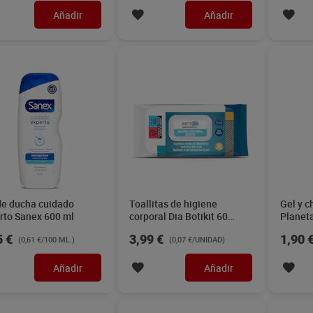
Añadir
Añadir
de ducha cuidado
Toallitas de higiene
Gel y c
rto Sanex 600 ml
corporal Dia Botikit 60
Planet
unidades
5 €
3,99 €
1,90 
(0,61 €/100 ML.)
(0,07 €/UNIDAD)
Añadir
Añadir