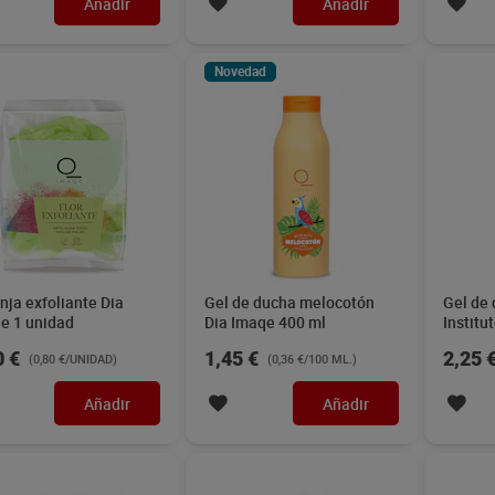
Añadir
Añadir
Novedad
nja exfoliante Dia
Gel de ducha melocotón
Gel de
e 1 unidad
Dia Imaqe 400 ml
Institu
0 €
1,45 €
2,25 
(0,80 €/UNIDAD)
(0,36 €/100 ML.)
Añadir
Añadir