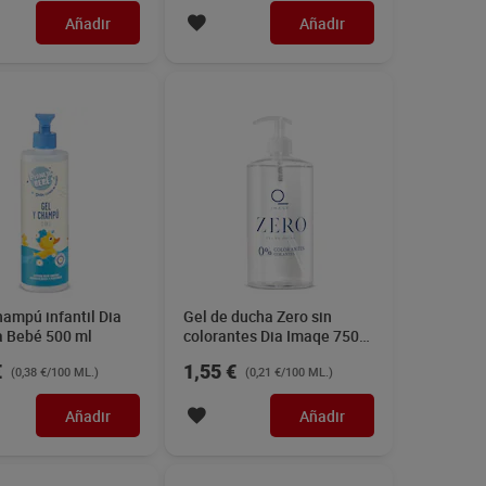
Añadir
Añadir
hampú infantil Dia
Gel de ducha Zero sin
a Bebé 500 ml
colorantes Dia Imaqe 750
ml
€
1,55 €
(0,38 €/100 ML.)
(0,21 €/100 ML.)
Añadir
Añadir