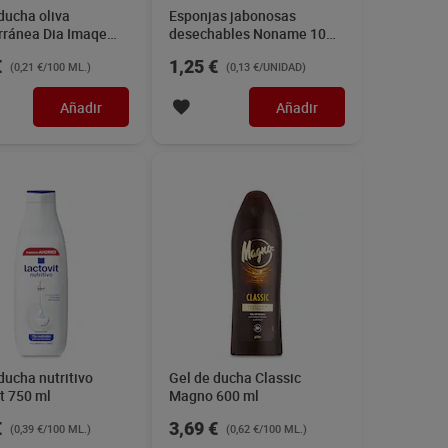
ducha oliva
Esponjas jabonosas
rránea Dia Imaqe
desechables Noname 10
unidades
€
1,25 €
(0,21 €/100 ML.)
(0,13 €/UNIDAD)
Añadir
Añadir
ducha nutritivo
Gel de ducha Classic
t 750 ml
Magno 600 ml
€
3,69 €
(0,39 €/100 ML.)
(0,62 €/100 ML.)