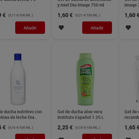
y miel Dia Imaqe 750 ml
Imaqe 
9 €
1,60 €
1,60 
(0,11 €/100 ML.)
(0,21 €/100 ML.)
Añadir
Añadir
de ducha nutritivo con
Gel de ducha aloe vera
Gel de 
eínas de leche Dia
Instituto Español 1.25 L
recamb
e 1.5 L
5 €
2,25 €
1,65 
(0,16 €/100 ML.)
(0,18 €/100 ML.)