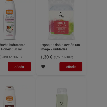
ducha hidratante
Esponjas doble acción Dia
l Honey 650 ml
Imaqe 2 unidades
€
1,30 €
(0,34 €/100 ML.)
(0,65 €/UNIDAD)
Añadir
Añadir