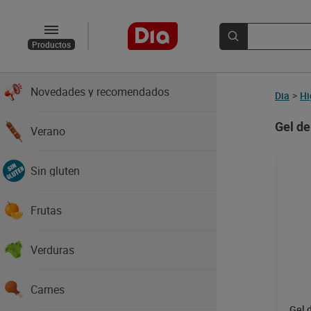
Productos
Novedades y recomendados
Dia
>
Hi
Gel de
Verano
Sin gluten
Frutas
Verduras
Carnes
Gel 