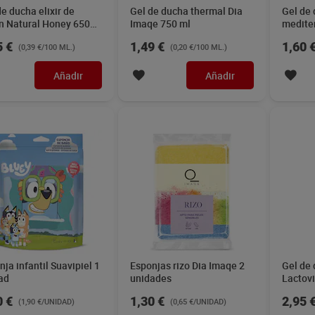
de ducha elixir de
Gel de ducha thermal Dia
Gel de 
n Natural Honey 650
Imaqe 750 ml
medite
750 ml
5 €
1,49 €
1,60 
(0,39 €/100 ML.)
(0,20 €/100 ML.)
Añadir
Añadir
ja infantil Suavipiel 1
Esponjas rizo Dia Imaqe 2
Gel de 
ad
unidades
Lactovi
0 €
1,30 €
2,95 
(1,90 €/UNIDAD)
(0,65 €/UNIDAD)