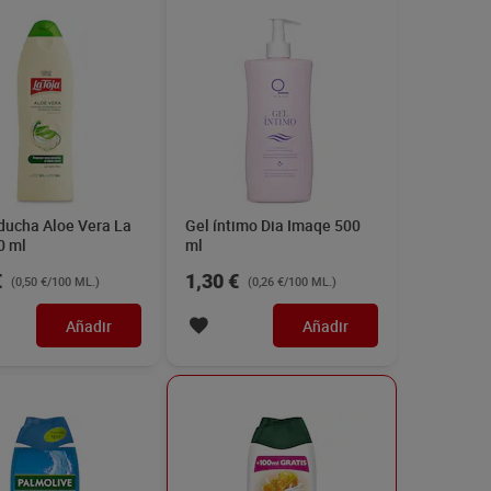
ducha Aloe Vera La
Gel íntimo Dia Imaqe 500
0 ml
ml
€
1,30 €
(0,50 €/100 ML.)
(0,26 €/100 ML.)
Añadir
Añadir