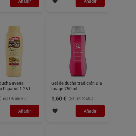
Añadir
Añadir
 ducha avena
Gel de ducha tradición Dia
to Español 1.25 L
Imaqe 750 ml
€
1,60 €
(0,18 €/100 ML.)
(0,21 €/100 ML.)
Añadir
Añadir