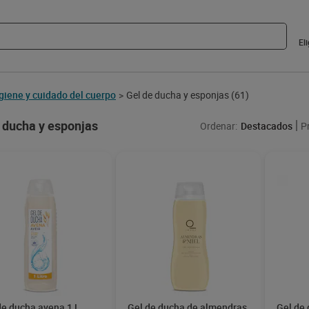
El
giene y cuidado del cuerpo
Gel de ducha y esponjas
(61)
>
 ducha y esponjas
Ordenar:
Destacados
P
de ducha avena 1 L
Gel de ducha de almendras
Gel de 