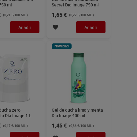
750 ml
Secret Dia Imaqe 750 ml
€
1,65 €
(0,21 €/100 ML.)
(0,22 €/100 ML.)
Añadir
Añadir
Novedad
ducha zero
Gel de ducha lima y menta
io Dia Imaqe 1 L
Dia Imaqe 400 ml
€
1,45 €
(0,17 €/100 ML.)
(0,36 €/100 ML.)