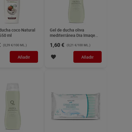
ducha coco Natural
Gel de ducha oliva
650 ml
mediterránea Dia Imaqe
750 ml
€
1,60 €
(0,39 €/100 ML.)
(0,21 €/100 ML.)
Añadir
Añadir