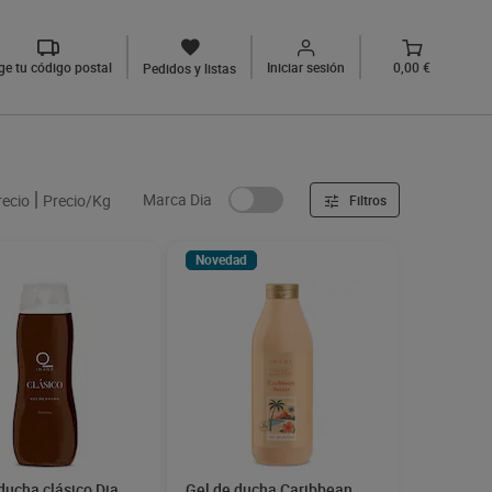
ige tu código postal
Iniciar sesión
0,00 €
Pedidos y listas
Marca Dia
recio
Precio/Kg
Filtros
Novedad
ducha clásico Dia
Gel de ducha Caribbean