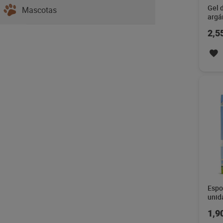
Gel 
Mascotas
argá
ml
2,5
Espon
unid
1,9