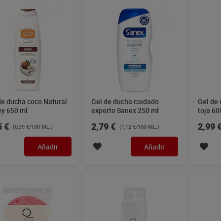
de ducha coco Natural
Gel de ducha cuidado
Gel de 
y 650 ml
experto Sanex 250 ml
toja 60
5 €
2,79 €
2,99 
(0,39 €/100 ML.)
(1,12 €/100 ML.)
Añadir
Añadir