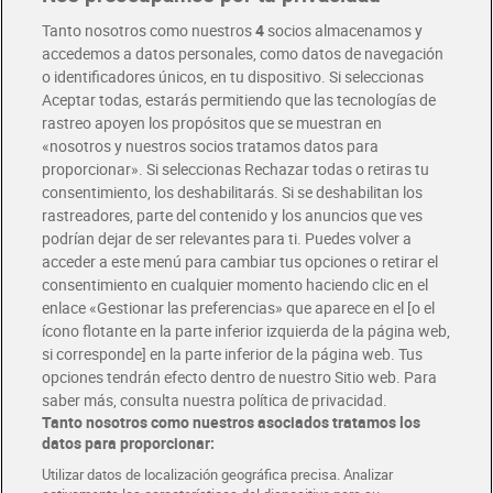
Entrega rápida y en la franja horaria que mejor te venga.
Tanto nosotros como nuestros
4
socios almacenamos y
accedemos a datos personales, como datos de navegación
o identificadores únicos, en tu dispositivo. Si seleccionas
Envío gratis por compras superiores a 100€
Aceptar todas, estarás permitiendo que las tecnologías de
Envío estandar por 4,99€
rastreo apoyen los propósitos que se muestran en
«nosotros y nuestros socios tratamos datos para
Glovo y Uber Eats
proporcionar». Si seleccionas Rechazar todas o retiras tu
Solicita tu factura de Glovo o Uber Eats
consentimiento, los deshabilitarás. Si se deshabilitan los
rastreadores, parte del contenido y los anuncios que ves
podrían dejar de ser relevantes para ti. Puedes volver a
Únete al CLUB Dia
acceder a este menú para cambiar tus opciones o retirar el
Disfruta las ventajas y ofertas exclusivas.
consentimiento en cualquier momento haciendo clic en el
Descárgate la APP Dia
enlace «Gestionar las preferencias» que aparece en el [o el
ícono flotante en la parte inferior izquierda de la página web,
Folletos y Tiendas
si corresponde] en la parte inferior de la página web. Tus
Descubre las mejores ofertas y busca tu tienda más cercana
opciones tendrán efecto dentro de nuestro Sitio web. Para
saber más, consulta nuestra política de privacidad.
Tanto nosotros como nuestros asociados tratamos los
Tarjeta MaX Dia
Te devuelve hasta 8€/mes de tus compras.
datos para proporcionar:
¡Solicita tu tarjeta de crédito aquí!
Utilizar datos de localización geográfica precisa. Analizar