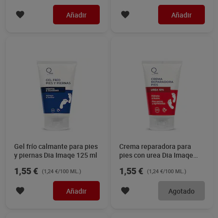
Añadir
Añadir
Gel frío calmante para pies
Crema reparadora para
y piernas Dia Imaqe 125 ml
pies con urea Dia Imaqe
125 ml
1,55 €
1,55 €
(1,24 €/100 ML.)
(1,24 €/100 ML.)
Añadir
Agotado