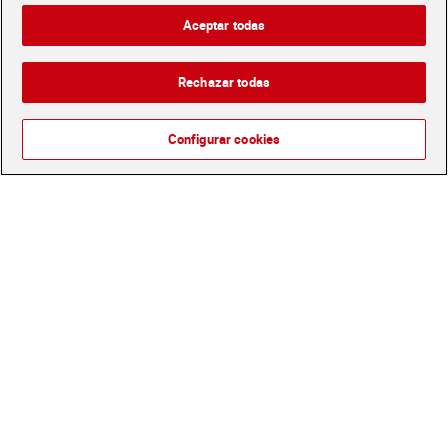
400 ml
9,99 €
4,99 €
Aceptar todas
(9,99 €/100 ML.)
(1,25 €/100 ML.)
Añadir
Añadir
Rechazar todas
Configurar cookies
Loción corporal intensiva
Aceite corporal piel
piel extra seca Dove 400 ml
perfecta formato viaje
Natural Honey 100 ml
4,99 €
1,50 €
(1,25 €/100 ML.)
(1,50 €/100 ML.)
Añadir
Añadir