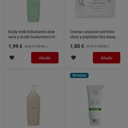
Body milk hidratante aloe
Crema corporal nutritiva
vera y ácido hialurónico Dia
oliva y péptidos Dia Imaqe
Imaqe 400 ml
250 ml
1,99 €
1,85 €
(0,50 €/100 ML.)
(0,74 €/100 ML.)
Añadir
Añadir
Novedad