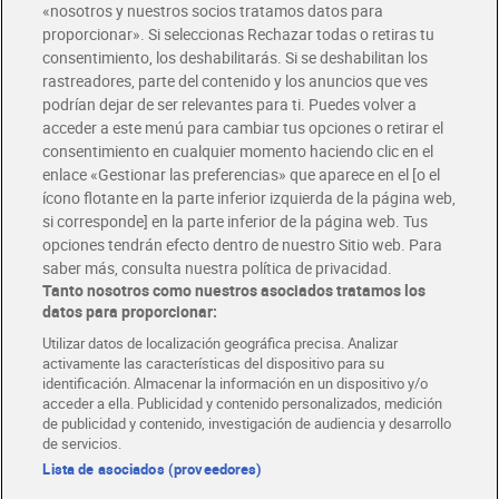
«nosotros y nuestros socios tratamos datos para
proporcionar». Si seleccionas Rechazar todas o retiras tu
consentimiento, los deshabilitarás. Si se deshabilitan los
Exfoliante corporal con
Crema de manos oliva
rastreadores, parte del contenido y los anuncios que ves
extracto de lavanda Dia
Nivea 75 ml
podrían dejar de ser relevantes para ti. Puedes volver a
Imaqe 250 ml
3,45 €
1,95 €
(1,38 €/100 ML.)
(2,60 €/100 ML.)
acceder a este menú para cambiar tus opciones o retirar el
consentimiento en cualquier momento haciendo clic en el
Añadir
Añadir
enlace «Gestionar las preferencias» que aparece en el [o el
ícono flotante en la parte inferior izquierda de la página web,
si corresponde] en la parte inferior de la página web. Tus
Novedad
opciones tendrán efecto dentro de nuestro Sitio web. Para
saber más, consulta nuestra política de privacidad.
Tanto nosotros como nuestros asociados tratamos los
datos para proporcionar:
Utilizar datos de localización geográfica precisa. Analizar
activamente las características del dispositivo para su
identificación. Almacenar la información en un dispositivo y/o
acceder a ella. Publicidad y contenido personalizados, medición
de publicidad y contenido, investigación de audiencia y desarrollo
de servicios.
Lista de asociados (proveedores)
Neceser Caribbean Secret
Leche corporal nutritiva
Dia Imaqe 1 unidad
piel normal-seca Lactovit