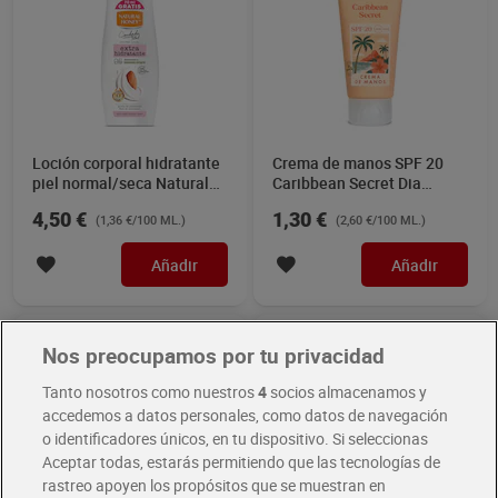
Loción corporal hidratante
Crema de manos SPF 20
piel normal/seca Natural
Caribbean Secret Dia
Honey 330 ml
Imaqe 50 ml
4,50 €
1,30 €
(1,36 €/100 ML.)
(2,60 €/100 ML.)
Añadir
Añadir
Nos preocupamos por tu privacidad
Tanto nosotros como nuestros
4
socios almacenamos y
accedemos a datos personales, como datos de navegación
o identificadores únicos, en tu dispositivo. Si seleccionas
Aceptar todas, estarás permitiendo que las tecnologías de
rastreo apoyen los propósitos que se muestran en