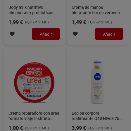
Body milk nutritivo
Crema de manos
almendras y prebióticos
hidratante flor de verbena
Dia Imaqe 400 ml
Dia Imaqe 100 ml
1,99 €
1,49 €
(0,50 €/100 ML.)
(1,49 €/100 ML.)
Añadir
Añadir
Crema reparadora con urea
Loción corporal
formato viaje Instituto
reafirmante Q10 Nivea 250
Español 40 ml
ml
1,00 €
3,99 €
(2,50 €/100 ML.)
(1,60 €/100 ML.)