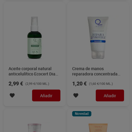
Aceite corporal natural
Crema de manos
anticelulítico Ecocert Dia
reparadora concentrada
Imaqe 100 ml
Dia Imaqe 75 ml
2,99 €
1,20 €
(2,99 €/100 ML.)
(1,60 €/100 ML.)
Añadir
Añadir
Novedad