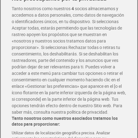
Entrega rápida y en la franja horaria que mejor te venga.
Tanto nosotros como nuestros
4
socios almacenamos y
accedemos a datos personales, como datos de navegación
o identificadores únicos, en tu dispositivo. Si seleccionas
Envío gratis por compras superiores a 100€
Aceptar todas, estarás permitiendo que las tecnologías de
Envío estandar por 4,99€
rastreo apoyen los propósitos que se muestran en
«nosotros y nuestros socios tratamos datos para
Glovo y Uber Eats
proporcionar». Si seleccionas Rechazar todas o retiras tu
Solicita tu factura de Glovo o Uber Eats
consentimiento, los deshabilitarás. Si se deshabilitan los
rastreadores, parte del contenido y los anuncios que ves
podrían dejar de ser relevantes para ti. Puedes volver a
Únete al CLUB Dia
acceder a este menú para cambiar tus opciones o retirar el
Disfruta las ventajas y ofertas exclusivas.
consentimiento en cualquier momento haciendo clic en el
Descárgate la APP Dia
enlace «Gestionar las preferencias» que aparece en el [o el
ícono flotante en la parte inferior izquierda de la página web,
Folletos y Tiendas
si corresponde] en la parte inferior de la página web. Tus
Descubre las mejores ofertas y busca tu tienda más cercana
opciones tendrán efecto dentro de nuestro Sitio web. Para
saber más, consulta nuestra política de privacidad.
Tanto nosotros como nuestros asociados tratamos los
Tarjeta MaX Dia
Te devuelve hasta 8€/mes de tus compras.
datos para proporcionar:
¡Solicita tu tarjeta de crédito aquí!
Utilizar datos de localización geográfica precisa. Analizar