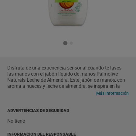
Disfruta de una experiencia sensorial cuando te laves
las manos con el jabón líquido de manos Palmolive
Naturals Leche de Almendra. Este jabón de manos, con
aroma a nueces y leche de almendra, se inspira en la
naturaleza para deleitar tus sentidos, y está enriquecido
Más información
con vitamina E para dejar tus manos suaves y nutridas
cada vez que lo uses. El jabón líquido no solo contiene
leche de origen vegetal, sino que también está elaborado
ADVERTENCIAS DE SEGURIDAD
con ingredientes 96% de origen natural*. El jabón líquido
No tiene
de manos tiene una fórmula 98% biodegradable y viene
en una botella que puedes reciclar después de quitar el
dosificador. El jabón líquido de manos también ha sido
INFORMACIÓN DEL RESPONSABLE