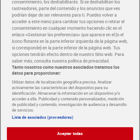
consentimiento, los deshabilitarás. Si se deshabilitan los
rastreadores, parte del contenido y los anuncios que ves
podrían dejar de ser relevantes para ti. Puedes volver a
Únete al CLUB Dia
acceder a este menú para cambiar tus opciones o retirar el
Disfruta las ventajas y ofertas exclusivas.
consentimiento en cualquier momento haciendo clic en el
Descárgate la APP Dia
enlace «Gestionar las preferencias» que aparece en el [o el
ícono flotante en la parte inferior izquierda de la página web,
Folletos y Tiendas
si corresponde] en la parte inferior de la página web. Tus
Descubre las mejores ofertas y busca tu tienda más cercana
opciones tendrán efecto dentro de nuestro Sitio web. Para
saber más, consulta nuestra política de privacidad.
Tanto nosotros como nuestros asociados tratamos los
Tarjeta MaX Dia
Te devuelve hasta 8€/mes de tus compras.
datos para proporcionar:
¡Solicita tu tarjeta de crédito aquí!
Utilizar datos de localización geográfica precisa. Analizar
activamente las características del dispositivo para su
RECETAS
COMER MEJOR CADA DIA
EMPLEO
identificación. Almacenar la información en un dispositivo y/o
acceder a ella. Publicidad y contenido personalizados, medición
COLABORA CON DIA
ABRE TU TIENDA
DIA CORPORATE
de publicidad y contenido, investigación de audiencia y desarrollo
de servicios.
Lista de asociados (proveedores)
Aceptar todas
Atención al cliente
Español
Español