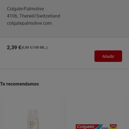
testado dermatológicamente. Mantén tus manos
Colgate-Palmolive
nutridas y suaves con Palmolive. *Agua e ingredientes
de origen natural con procesamiento limitado.
4106, Therwil/Switzerland
colgatepalmolive.com
2,39 €
(0,80 €/100 ML.)
Añadir
Te recomendamos