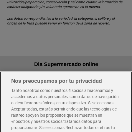
utilización/preparación, conservación y así como cuanta información de
carácter obligatorio y/o voluntario aparezcan en la misma.
Los datos correspondientes a la variedad, la categoría, el calibre y el
origen de la fruta pueden variar en función de la zona de reparto.
Dia Supermercado online
Nos preocupamos por tu privacidad
Pide hoy, recibe hoy
Entrega rápida y en la franja horaria que mejor te venga.
Tanto nosotros como nuestros
4
socios almacenamos y
accedemos a datos personales, como datos de navegación
o identificadores únicos, en tu dispositivo. Si seleccionas
Envío gratis por compras superiores a 100€
Aceptar todas, estarás permitiendo que las tecnologías de
Envío estandar por 4,99€
rastreo apoyen los propósitos que se muestran en
«nosotros y nuestros socios tratamos datos para
Glovo y Uber Eats
proporcionar». Si seleccionas Rechazar todas o retiras tu
Solicita tu factura de Glovo o Uber Eats