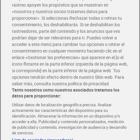
rastreo apoyen los propósitos que se muestran en
«nosotros y nuestros socios tratamos datos para
Glovo y Uber Eats
proporcionar». Si seleccionas Rechazar todas o retiras tu
Solicita tu factura de Glovo o Uber Eats
consentimiento, los deshabilitarás. Si se deshabilitan los
rastreadores, parte del contenido y los anuncios que ves
podrían dejar de ser relevantes para ti. Puedes volver a
Únete al CLUB Dia
acceder a este menú para cambiar tus opciones o retirar el
Disfruta las ventajas y ofertas exclusivas.
consentimiento en cualquier momento haciendo clic en el
Descárgate la APP Dia
enlace «Gestionar las preferencias» que aparece en el [o el
ícono flotante en la parte inferior izquierda de la página web,
Folletos y Tiendas
si corresponde] en la parte inferior de la página web. Tus
Descubre las mejores ofertas y busca tu tienda más cercana
opciones tendrán efecto dentro de nuestro Sitio web. Para
saber más, consulta nuestra política de privacidad.
Tanto nosotros como nuestros asociados tratamos los
Tarjeta MaX Dia
Te devuelve hasta 8€/mes de tus compras.
datos para proporcionar:
¡Solicita tu tarjeta de crédito aquí!
Utilizar datos de localización geográfica precisa. Analizar
activamente las características del dispositivo para su
RECETAS
COMER MEJOR CADA DIA
EMPLEO
identificación. Almacenar la información en un dispositivo y/o
acceder a ella. Publicidad y contenido personalizados, medición
COLABORA CON DIA
ABRE TU TIENDA
DIA CORPORATE
de publicidad y contenido, investigación de audiencia y desarrollo
de servicios.