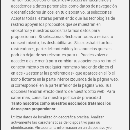
accedemos a datos personales, como datos de navegación
o identificadores únicos, en tu dispositivo. Si seleccionas
Envío gratis por compras superiores a 100€
Aceptar todas, estarás permitiendo que las tecnologías de
Envío estandar por 4,99€
rastreo apoyen los propósitos que se muestran en
«nosotros y nuestros socios tratamos datos para
Glovo y Uber Eats
proporcionar». Si seleccionas Rechazar todas o retiras tu
Solicita tu factura de Glovo o Uber Eats
consentimiento, los deshabilitarás. Si se deshabilitan los
rastreadores, parte del contenido y los anuncios que ves
podrían dejar de ser relevantes para ti. Puedes volver a
Únete al CLUB Dia
acceder a este menú para cambiar tus opciones o retirar el
Disfruta las ventajas y ofertas exclusivas.
consentimiento en cualquier momento haciendo clic en el
Descárgate la APP Dia
enlace «Gestionar las preferencias» que aparece en el [o el
ícono flotante en la parte inferior izquierda de la página web,
Folletos y Tiendas
si corresponde] en la parte inferior de la página web. Tus
Descubre las mejores ofertas y busca tu tienda más cercana
opciones tendrán efecto dentro de nuestro Sitio web. Para
saber más, consulta nuestra política de privacidad.
Tanto nosotros como nuestros asociados tratamos los
Tarjeta MaX Dia
Te devuelve hasta 8€/mes de tus compras.
datos para proporcionar:
¡Solicita tu tarjeta de crédito aquí!
Utilizar datos de localización geográfica precisa. Analizar
activamente las características del dispositivo para su
RECETAS
COMER MEJOR CADA DIA
EMPLEO
identificación. Almacenar la información en un dispositivo y/o