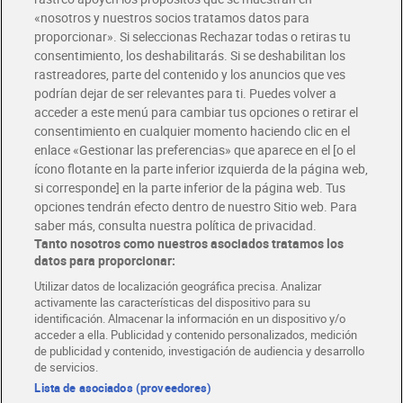
«nosotros y nuestros socios tratamos datos para
Glovo y Uber Eats
proporcionar». Si seleccionas Rechazar todas o retiras tu
Solicita tu factura de Glovo o Uber Eats
consentimiento, los deshabilitarás. Si se deshabilitan los
rastreadores, parte del contenido y los anuncios que ves
podrían dejar de ser relevantes para ti. Puedes volver a
Únete al CLUB Dia
acceder a este menú para cambiar tus opciones o retirar el
Disfruta las ventajas y ofertas exclusivas.
consentimiento en cualquier momento haciendo clic en el
Descárgate la APP Dia
enlace «Gestionar las preferencias» que aparece en el [o el
ícono flotante en la parte inferior izquierda de la página web,
Folletos y Tiendas
si corresponde] en la parte inferior de la página web. Tus
Descubre las mejores ofertas y busca tu tienda más cercana
opciones tendrán efecto dentro de nuestro Sitio web. Para
saber más, consulta nuestra política de privacidad.
Tanto nosotros como nuestros asociados tratamos los
Tarjeta MaX Dia
Te devuelve hasta 8€/mes de tus compras.
datos para proporcionar:
¡Solicita tu tarjeta de crédito aquí!
Utilizar datos de localización geográfica precisa. Analizar
activamente las características del dispositivo para su
RECETAS
COMER MEJOR CADA DIA
EMPLEO
identificación. Almacenar la información en un dispositivo y/o
acceder a ella. Publicidad y contenido personalizados, medición
COLABORA CON DIA
ABRE TU TIENDA
DIA CORPORATE
de publicidad y contenido, investigación de audiencia y desarrollo
de servicios.
Lista de asociados (proveedores)