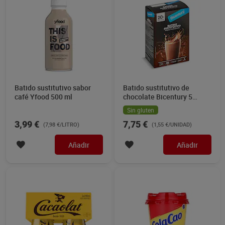
Batido sustitutivo sabor
Batido sustitutivo de
café Yfood 500 ml
chocolate Bicentury 5
unidades
Sin gluten
3,99 €
7,75 €
(7,98 €/LITRO)
(1,55 €/UNIDAD)
Añadir
Añadir