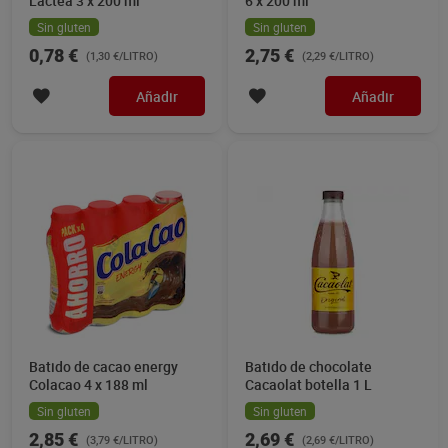
Láctea 3 x 200 ml
6 x 200 ml
Sin gluten
Sin gluten
0,78 €
2,75 €
(1,30 €/LITRO)
(2,29 €/LITRO)
Añadir
Añadir
Batido de cacao energy
Batido de chocolate
Colacao 4 x 188 ml
Cacaolat botella 1 L
Sin gluten
Sin gluten
2,85 €
2,69 €
(3,79 €/LITRO)
(2,69 €/LITRO)