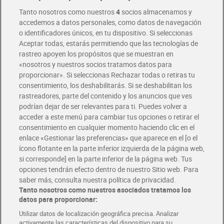
Entrega rápida y en la franja horaria que mejor te venga.
Tanto nosotros como nuestros
4
socios almacenamos y
accedemos a datos personales, como datos de navegación
o identificadores únicos, en tu dispositivo. Si seleccionas
Envío gratis por compras superiores a 100€
Aceptar todas, estarás permitiendo que las tecnologías de
Envío estandar por 4,99€
rastreo apoyen los propósitos que se muestran en
«nosotros y nuestros socios tratamos datos para
Glovo y Uber Eats
proporcionar». Si seleccionas Rechazar todas o retiras tu
Solicita tu factura de Glovo o Uber Eats
consentimiento, los deshabilitarás. Si se deshabilitan los
rastreadores, parte del contenido y los anuncios que ves
podrían dejar de ser relevantes para ti. Puedes volver a
Únete al CLUB Dia
acceder a este menú para cambiar tus opciones o retirar el
Disfruta las ventajas y ofertas exclusivas.
consentimiento en cualquier momento haciendo clic en el
Descárgate la APP Dia
enlace «Gestionar las preferencias» que aparece en el [o el
ícono flotante en la parte inferior izquierda de la página web,
Folletos y Tiendas
si corresponde] en la parte inferior de la página web. Tus
Descubre las mejores ofertas y busca tu tienda más cercana
opciones tendrán efecto dentro de nuestro Sitio web. Para
saber más, consulta nuestra política de privacidad.
Tanto nosotros como nuestros asociados tratamos los
Tarjeta MaX Dia
Te devuelve hasta 8€/mes de tus compras.
datos para proporcionar:
¡Solicita tu tarjeta de crédito aquí!
Utilizar datos de localización geográfica precisa. Analizar
activamente las características del dispositivo para su