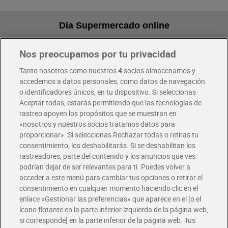
Dia Supermercado online
Nos preocupamos por tu privacidad
Pide hoy, recibe hoy
Entrega rápida y en la franja horaria que mejor te venga.
Tanto nosotros como nuestros
4
socios almacenamos y
accedemos a datos personales, como datos de navegación
o identificadores únicos, en tu dispositivo. Si seleccionas
Envío gratis por compras superiores a 100€
Aceptar todas, estarás permitiendo que las tecnologías de
Envío estandar por 4,99€
rastreo apoyen los propósitos que se muestran en
«nosotros y nuestros socios tratamos datos para
Glovo y Uber Eats
proporcionar». Si seleccionas Rechazar todas o retiras tu
Solicita tu factura de Glovo o Uber Eats
consentimiento, los deshabilitarás. Si se deshabilitan los
rastreadores, parte del contenido y los anuncios que ves
podrían dejar de ser relevantes para ti. Puedes volver a
Únete al CLUB Dia
acceder a este menú para cambiar tus opciones o retirar el
Disfruta las ventajas y ofertas exclusivas.
consentimiento en cualquier momento haciendo clic en el
Descárgate la APP Dia
enlace «Gestionar las preferencias» que aparece en el [o el
ícono flotante en la parte inferior izquierda de la página web,
Folletos y Tiendas
si corresponde] en la parte inferior de la página web. Tus
Descubre las mejores ofertas y busca tu tienda más cercana