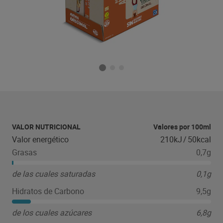
VALOR NUTRICIONAL
Valores por 100ml
Valor energético
210kJ
/
50kcal
Grasas
0,7g
de las cuales saturadas
0,1g
Hidratos de Carbono
9,5g
de los cuales azúcares
6,8g