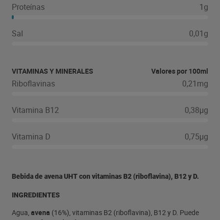
Proteínas
1g
Sal
0,01g
VITAMINAS Y MINERALES
Valores por 100ml
Riboflavinas
0,21mg
Vitamina B12
0,38µg
Vitamina D
0,75µg
Bebida de avena UHT con vitaminas B2 (riboflavina), B12 y D.
INGREDIENTES
Agua,
avena
(16%), vitaminas B2 (riboflavina), B12 y D. Puede