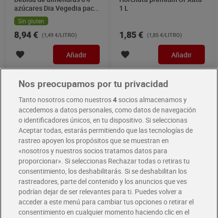
azúcares Dia Vegedia pack
1 L
6 x 1 L
Sin gluten
8,94 €
1,85 €
(1,49 €/LITRO)
(1,85 €/LITRO)
Añadir
Añadir
Nos preocupamos por tu privacidad
Mejor valorado
Tanto nosotros como nuestros
4
socios almacenamos y
accedemos a datos personales, como datos de navegación
o identificadores únicos, en tu dispositivo. Si seleccionas
Aceptar todas, estarás permitiendo que las tecnologías de
rastreo apoyen los propósitos que se muestran en
«nosotros y nuestros socios tratamos datos para
proporcionar». Si seleccionas Rechazar todas o retiras tu
consentimiento, los deshabilitarás. Si se deshabilitan los
rastreadores, parte del contenido y los anuncios que ves
Horchata Dia 3 x 200 ml
Bebida de avena Dia
podrían dejar de ser relevantes para ti. Puedes volver a
Vegedia pack 6 x 1 L
acceder a este menú para cambiar tus opciones o retirar el
Sin gluten
Sin gluten
consentimiento en cualquier momento haciendo clic en el