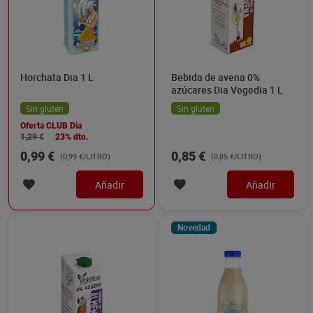
Horchata Dia 1 L
Bebida de avena 0%
azúcares Dia Vegedia 1 L
Sin gluten
Sin gluten
Oferta CLUB Dia
1,29 €
23% dto.
0,99 €
0,85 €
(0,99 €/LITRO)
(0,85 €/LITRO)
Añadir
Añadir
Novedad