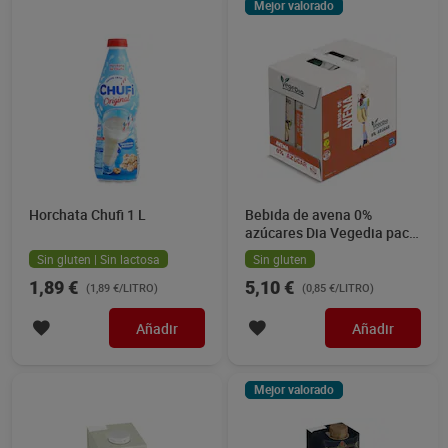
Mejor valorado
Horchata Chufi 1 L
Bebida de avena 0%
azúcares Dia Vegedia pack
6 x 1 L
Sin gluten | Sin lactosa
Sin gluten
1,89 €
5,10 €
(1,89 €/LITRO)
(0,85 €/LITRO)
Añadir
Añadir
Mejor valorado