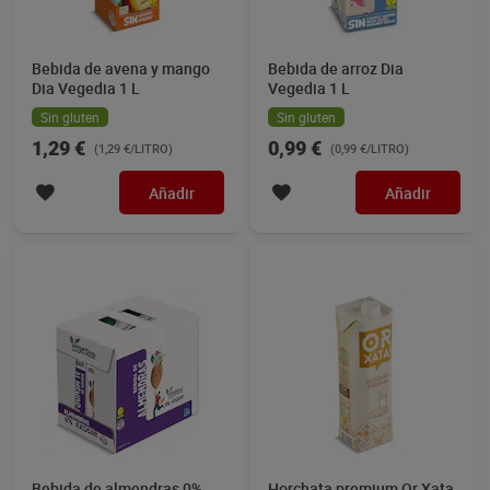
Bebida de avena y mango
Bebida de arroz Dia
Dia Vegedia 1 L
Vegedia 1 L
Sin gluten
Sin gluten
1,29 €
0,99 €
(1,29 €/LITRO)
(0,99 €/LITRO)
Añadir
Añadir
Bebida de almendras 0%
Horchata premium Or Xata