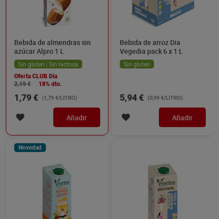
Bebida de almendras sin
Bebida de arroz Dia
azúcar Alpro 1 L
Vegedia pack 6 x 1 L
Sin gluten | Sin lactosa
Sin gluten
Oferta CLUB Dia
2,19 €
18% dto.
1,79 €
5,94 €
(1,79 €/LITRO)
(0,99 €/LITRO)
Añadir
Añadir
Novedad