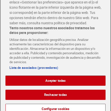
1,19 €
5,70 €
enlace «Gestionar las preferencias» que aparece en el [o el
(1,98 €/LITRO)
(0,95 €/LITRO)
ícono flotante en la parte inferior izquierda de la página web,
Añadir
Añadir
si corresponde] en la parte inferior de la página web. Tus
opciones tendrán efecto dentro de nuestro Sitio web. Para
saber más, consulta nuestra política de privacidad.
Tanto nosotros como nuestros asociados tratamos los
datos para proporcionar:
Utilizar datos de localización geográfica precisa. Analizar
activamente las características del dispositivo para su
identificación. Almacenar la información en un dispositivo y/o
acceder a ella. Publicidad y contenido personalizados, medición
de publicidad y contenido, investigación de audiencia y desarrollo
de servicios.
Lista de asociados (proveedores)
Bebida de soja con calcio
Bebida de avena con calcio
Aceptar todas
Dia Vegedia pack 6 x 1 L
Dia Vegedia pack 6 x 1 L
Sin gluten
Sin gluten
Rechazar todas
4,74 €
5,94 €
(0,79 €/LITRO)
(0,99 €/LITRO)
Añadir
Añadir
Configurar cookies