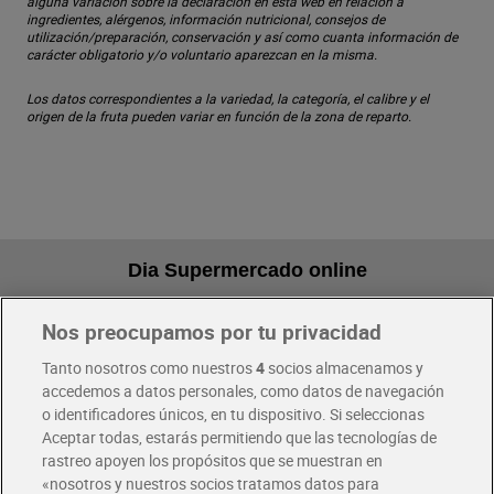
alguna variación sobre la declaración en esta web en relación a
ingredientes, alérgenos, información nutricional, consejos de
utilización/preparación, conservación y así como cuanta información de
carácter obligatorio y/o voluntario aparezcan en la misma.
Los datos correspondientes a la variedad, la categoría, el calibre y el
origen de la fruta pueden variar en función de la zona de reparto.
Dia Supermercado online
Nos preocupamos por tu privacidad
Pide hoy, recibe hoy
Entrega rápida y en la franja horaria que mejor te venga.
Tanto nosotros como nuestros
4
socios almacenamos y
accedemos a datos personales, como datos de navegación
o identificadores únicos, en tu dispositivo. Si seleccionas
Envío gratis por compras superiores a 100€
Aceptar todas, estarás permitiendo que las tecnologías de
Envío estandar por 4,99€
rastreo apoyen los propósitos que se muestran en
«nosotros y nuestros socios tratamos datos para