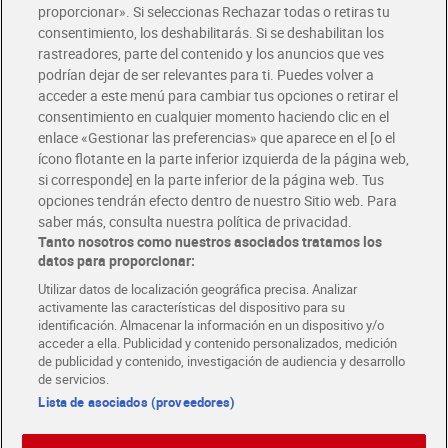
Glovo y Uber Eats
proporcionar». Si seleccionas Rechazar todas o retiras tu
Solicita tu factura de Glovo o Uber Eats
consentimiento, los deshabilitarás. Si se deshabilitan los
rastreadores, parte del contenido y los anuncios que ves
podrían dejar de ser relevantes para ti. Puedes volver a
Únete al CLUB Dia
acceder a este menú para cambiar tus opciones o retirar el
Disfruta las ventajas y ofertas exclusivas.
consentimiento en cualquier momento haciendo clic en el
Descárgate la APP Dia
enlace «Gestionar las preferencias» que aparece en el [o el
ícono flotante en la parte inferior izquierda de la página web,
Folletos y Tiendas
si corresponde] en la parte inferior de la página web. Tus
Descubre las mejores ofertas y busca tu tienda más cercana
opciones tendrán efecto dentro de nuestro Sitio web. Para
saber más, consulta nuestra política de privacidad.
Tanto nosotros como nuestros asociados tratamos los
Tarjeta MaX Dia
Te devuelve hasta 8€/mes de tus compras.
datos para proporcionar:
¡Solicita tu tarjeta de crédito aquí!
Utilizar datos de localización geográfica precisa. Analizar
activamente las características del dispositivo para su
RECETAS
COMER MEJOR CADA DIA
EMPLEO
identificación. Almacenar la información en un dispositivo y/o
acceder a ella. Publicidad y contenido personalizados, medición
COLABORA CON DIA
ABRE TU TIENDA
DIA CORPORATE
de publicidad y contenido, investigación de audiencia y desarrollo
de servicios.
Lista de asociados (proveedores)