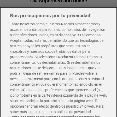
Dia Supermercado online
Nos preocupamos por tu privacidad
Pide hoy, recibe hoy
Entrega rápida y en la franja horaria que mejor te venga.
Tanto nosotros como nuestros
4
socios almacenamos y
accedemos a datos personales, como datos de navegación
o identificadores únicos, en tu dispositivo. Si seleccionas
Envío gratis por compras superiores a 100€
Aceptar todas, estarás permitiendo que las tecnologías de
Envío estandar por 4,99€
rastreo apoyen los propósitos que se muestran en
«nosotros y nuestros socios tratamos datos para
Glovo y Uber Eats
proporcionar». Si seleccionas Rechazar todas o retiras tu
Solicita tu factura de Glovo o Uber Eats
consentimiento, los deshabilitarás. Si se deshabilitan los
rastreadores, parte del contenido y los anuncios que ves
podrían dejar de ser relevantes para ti. Puedes volver a
Únete al CLUB Dia
acceder a este menú para cambiar tus opciones o retirar el
Disfruta las ventajas y ofertas exclusivas.
consentimiento en cualquier momento haciendo clic en el
Descárgate la APP Dia
enlace «Gestionar las preferencias» que aparece en el [o el
ícono flotante en la parte inferior izquierda de la página web,
Folletos y Tiendas
si corresponde] en la parte inferior de la página web. Tus
Descubre las mejores ofertas y busca tu tienda más cercana
opciones tendrán efecto dentro de nuestro Sitio web. Para
saber más, consulta nuestra política de privacidad.
Tanto nosotros como nuestros asociados tratamos los
Tarjeta MaX Dia