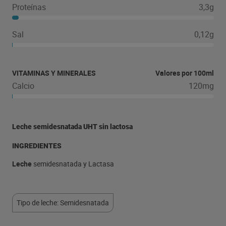
Proteínas
3,3g
Sal
0,12g
VITAMINAS Y MINERALES
Valores por 100ml
Calcio
120mg
Leche semidesnatada UHT sin lactosa
INGREDIENTES
Leche
semidesnatada y Lactasa
Tipo de leche: Semidesnatada