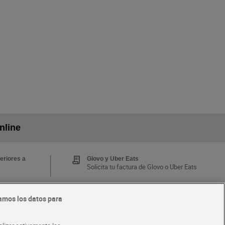
nline
eriores a
Glovo y Uber Eats
Solicita tu factura de Glovo o Uber Eats
amos los datos para
Tarjeta MaX Dia
Te devuelve hasta 8€/mes de tus
 y busca
compras.