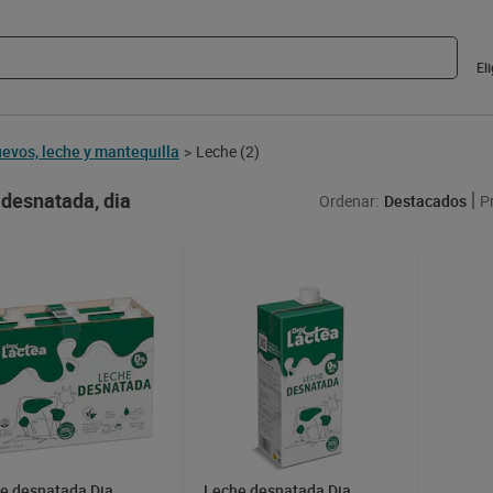
El
evos, leche y mantequilla
Leche
(2)
>
desnatada, dia
Ordenar:
Destacados
P
e desnatada Dia
Leche desnatada Dia