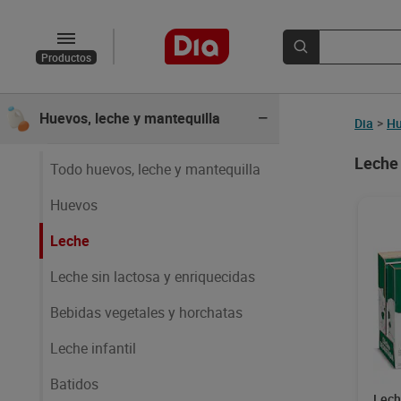
Charcutería
Productos
Quesos
Huevos, leche y mantequilla
Dia
>
Hu
Leche 
Todo huevos, leche y mantequilla
Huevos
Leche
Leche sin lactosa y enriquecidas
Bebidas vegetales y horchatas
Leche infantil
Batidos
Lech