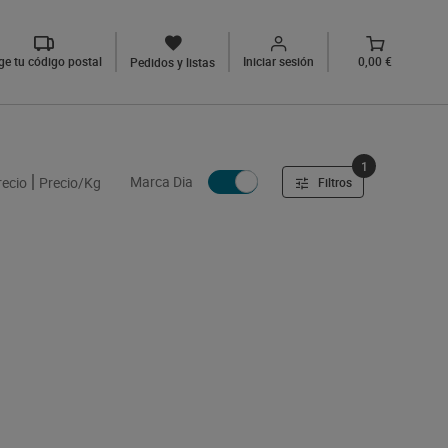
ige tu código postal
Iniciar sesión
0,00 €
Pedidos y listas
1
Marca Dia
recio
Precio/Kg
Filtros