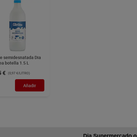
e semidesnatada Dia
ea botella 1.5 L
5 €
(0,97 €/LITRO)
Añadir
Dia Supermercado o