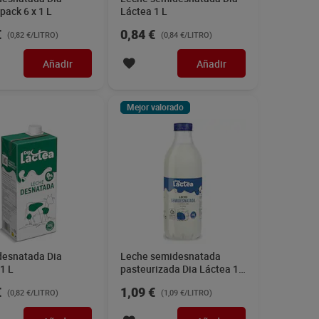
pack 6 x 1 L
Láctea 1 L
€
0,84 €
(0,82 €/LITRO)
(0,84 €/LITRO)
Añadir
Añadir
Mejor valorado
desnatada Dia
Leche semidesnatada
1 L
pasteurizada Dia Láctea 1
L
€
1,09 €
(0,82 €/LITRO)
(1,09 €/LITRO)