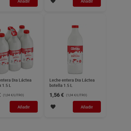
Añadir
Añadir
entera Dia Láctea
Leche entera Dia Láctea
x 1.5 L
botella 1.5 L
€
1,56 €
(1,04 €/LITRO)
(1,04 €/LITRO)
Añadir
Añadir