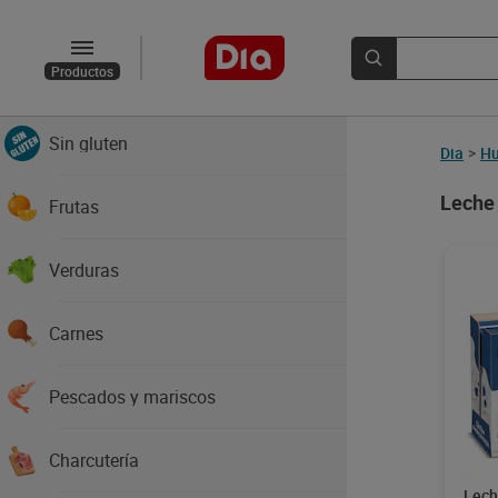
Novedades y recomendados
Productos
Verano
Sin gluten
Dia
>
Hu
Leche 
Frutas
Verduras
Carnes
Pescados y mariscos
Charcutería
Lech