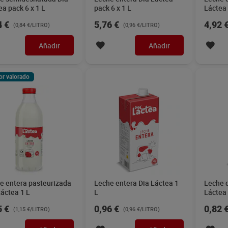
ea pack 6 x 1 L
pack 6 x 1 L
Láctea 
4 €
5,76 €
4,92 
(0,84 €/LITRO)
(0,96 €/LITRO)
Añadir
Añadir
or valorado
e entera pasteurizada
Leche entera Dia Láctea 1
Leche 
Láctea 1 L
L
Láctea 
5 €
0,96 €
0,82 
(1,15 €/LITRO)
(0,96 €/LITRO)