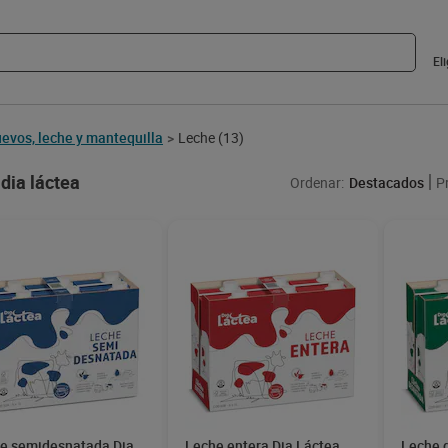
El
evos, leche y mantequilla
Leche
(13)
>
dia láctea
Ordenar:
Destacados
P
e semidesnatada Dia
Leche entera Dia Láctea
Leche 