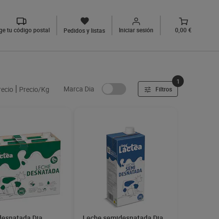
ige tu código postal
Iniciar sesión
0,00 €
Pedidos y listas
1
Marca Dia
recio
Precio/Kg
Filtros
desnatada Dia
Leche semidesnatada Dia