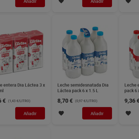
Añadir
Añadir
e entera Dia Láctea 3 x
Leche semidesnatada Dia
Leche 
ml
Láctea pack 6 x 1.5 L
pack 6 
6 €
8,70 €
9,36 
(1,43 €/LITRO)
(0,97 €/LITRO)
Añadir
Añadir