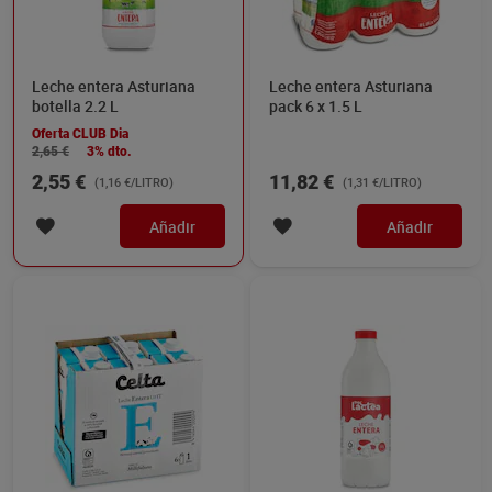
Leche entera Asturiana
Leche entera Asturiana
botella 2.2 L
pack 6 x 1.5 L
Oferta CLUB Dia
2,65 €
3% dto.
2,55 €
11,82 €
(1,16 €/LITRO)
(1,31 €/LITRO)
Añadir
Añadir