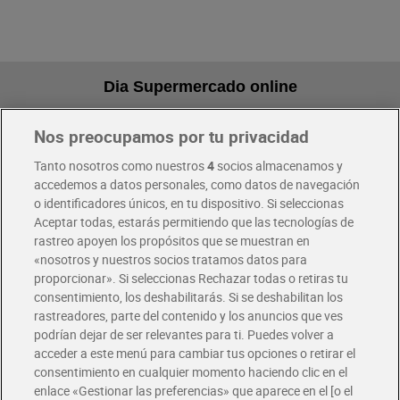
Dia Supermercado online
Nos preocupamos por tu privacidad
Pide hoy, recibe hoy
Entrega rápida y en la franja horaria que mejor te venga.
Tanto nosotros como nuestros
4
socios almacenamos y
accedemos a datos personales, como datos de navegación
o identificadores únicos, en tu dispositivo. Si seleccionas
Envío gratis por compras superiores a 100€
Aceptar todas, estarás permitiendo que las tecnologías de
Envío estandar por 4,99€
rastreo apoyen los propósitos que se muestran en
«nosotros y nuestros socios tratamos datos para
Glovo y Uber Eats
proporcionar». Si seleccionas Rechazar todas o retiras tu
Solicita tu factura de Glovo o Uber Eats
consentimiento, los deshabilitarás. Si se deshabilitan los
rastreadores, parte del contenido y los anuncios que ves
podrían dejar de ser relevantes para ti. Puedes volver a
Únete al CLUB Dia
acceder a este menú para cambiar tus opciones o retirar el
Disfruta las ventajas y ofertas exclusivas.
consentimiento en cualquier momento haciendo clic en el
Descárgate la APP Dia
enlace «Gestionar las preferencias» que aparece en el [o el