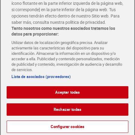
ícono flotante en la parte inferior izquierda de la página web,
Folletos y Tiendas
si corresponde] en la parte inferior de la página web. Tus
Descubre las mejores ofertas y busca tu tienda más cercana
opciones tendrán efecto dentro de nuestro Sitio web. Para
saber más, consulta nuestra política de privacidad.
Tanto nosotros como nuestros asociados tratamos los
Tarjeta MaX Dia
Te devuelve hasta 8€/mes de tus compras.
datos para proporcionar:
¡Solicita tu tarjeta de crédito aquí!
Utilizar datos de localización geográfica precisa. Analizar
activamente las características del dispositivo para su
RECETAS
COMER MEJOR CADA DIA
EMPLEO
identificación. Almacenar la información en un dispositivo y/o
acceder a ella. Publicidad y contenido personalizados, medición
COLABORA CON DIA
ABRE TU TIENDA
DIA CORPORATE
de publicidad y contenido, investigación de audiencia y desarrollo
de servicios.
Lista de asociados (proveedores)
Aceptar todas
Atención al cliente
Español
Español
Català
Rechazar todas
English
Política de privacidad
Política de cookies
1
Português
Configurar cookies
Aviso legal
Condiciones de compra