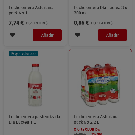
Leche entera Asturiana
Leche entera Dia Láctea 3 x
pack 6 x 1 L
200 ml
7,74 €
0,86 €
(1,29 €/LITRO)
(1,43 €/LITRO)
Añadir
Añadir
Mejor valorado
Leche entera pasteurizada
Leche entera Asturiana
Dia Láctea 1 L
pack 6 x 2.2 L
Oferta CLUB Dia
15,90 €
3% dto.