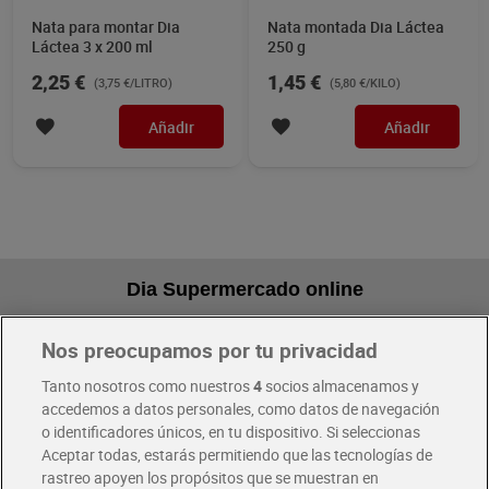
Nata para montar Dia
Nata montada Dia Láctea
Láctea 3 x 200 ml
250 g
2,25 €
1,45 €
(3,75 €/LITRO)
(5,80 €/KILO)
Añadir
Añadir
Dia Supermercado online
Nos preocupamos por tu privacidad
Pide hoy, recibe hoy
Entrega rápida y en la franja horaria que mejor te venga.
Tanto nosotros como nuestros
4
socios almacenamos y
accedemos a datos personales, como datos de navegación
o identificadores únicos, en tu dispositivo. Si seleccionas
Envío gratis por compras superiores a 100€
Aceptar todas, estarás permitiendo que las tecnologías de
Envío estandar por 4,99€
rastreo apoyen los propósitos que se muestran en