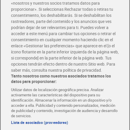
«nosotros y nuestros socios tratamos datos para
Glovo y Uber Eats
proporcionar». Si seleccionas Rechazar todas o retiras tu
Solicita tu factura de Glovo o Uber Eats
consentimiento, los deshabilitarás. Si se deshabilitan los
rastreadores, parte del contenido y los anuncios que ves
podrían dejar de ser relevantes para ti. Puedes volver a
Únete al CLUB Dia
acceder a este menú para cambiar tus opciones o retirar el
Disfruta las ventajas y ofertas exclusivas.
consentimiento en cualquier momento haciendo clic en el
Descárgate la APP Dia
enlace «Gestionar las preferencias» que aparece en el [o el
ícono flotante en la parte inferior izquierda de la página web,
Folletos y Tiendas
si corresponde] en la parte inferior de la página web. Tus
Descubre las mejores ofertas y busca tu tienda más cercana
opciones tendrán efecto dentro de nuestro Sitio web. Para
saber más, consulta nuestra política de privacidad.
Tanto nosotros como nuestros asociados tratamos los
Tarjeta MaX Dia
Te devuelve hasta 8€/mes de tus compras.
datos para proporcionar:
¡Solicita tu tarjeta de crédito aquí!
Utilizar datos de localización geográfica precisa. Analizar
activamente las características del dispositivo para su
RECETAS
COMER MEJOR CADA DIA
EMPLEO
identificación. Almacenar la información en un dispositivo y/o
acceder a ella. Publicidad y contenido personalizados, medición
COLABORA CON DIA
ABRE TU TIENDA
DIA CORPORATE
de publicidad y contenido, investigación de audiencia y desarrollo
de servicios.
Lista de asociados (proveedores)