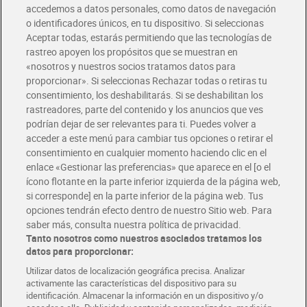
accedemos a datos personales, como datos de navegación
o identificadores únicos, en tu dispositivo. Si seleccionas
Envío gratis por compras superiores a 100€
Aceptar todas, estarás permitiendo que las tecnologías de
Envío estandar por 4,99€
rastreo apoyen los propósitos que se muestran en
«nosotros y nuestros socios tratamos datos para
Glovo y Uber Eats
proporcionar». Si seleccionas Rechazar todas o retiras tu
Solicita tu factura de Glovo o Uber Eats
consentimiento, los deshabilitarás. Si se deshabilitan los
rastreadores, parte del contenido y los anuncios que ves
podrían dejar de ser relevantes para ti. Puedes volver a
Únete al CLUB Dia
acceder a este menú para cambiar tus opciones o retirar el
Disfruta las ventajas y ofertas exclusivas.
consentimiento en cualquier momento haciendo clic en el
Descárgate la APP Dia
enlace «Gestionar las preferencias» que aparece en el [o el
ícono flotante en la parte inferior izquierda de la página web,
Folletos y Tiendas
si corresponde] en la parte inferior de la página web. Tus
Descubre las mejores ofertas y busca tu tienda más cercana
opciones tendrán efecto dentro de nuestro Sitio web. Para
saber más, consulta nuestra política de privacidad.
Tanto nosotros como nuestros asociados tratamos los
Tarjeta MaX Dia
Te devuelve hasta 8€/mes de tus compras.
datos para proporcionar:
¡Solicita tu tarjeta de crédito aquí!
Utilizar datos de localización geográfica precisa. Analizar
activamente las características del dispositivo para su
RECETAS
COMER MEJOR CADA DIA
EMPLEO
identificación. Almacenar la información en un dispositivo y/o