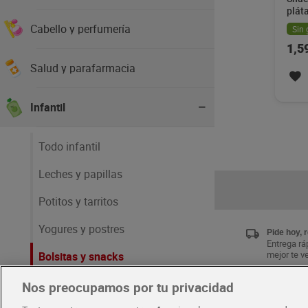
plát
g
Cabello y perfumería
Sin 
1,5
Salud y parafarmacia
Infantil
Todo infantil
Leches y papillas
Potitos y tarritos
Yogures y postres
Pide hoy, 
Entrega ráp
mejor te v
Bolsitas y snacks
Pañales y toallitas
Nos preocupamos por tu privacidad
Únete al 