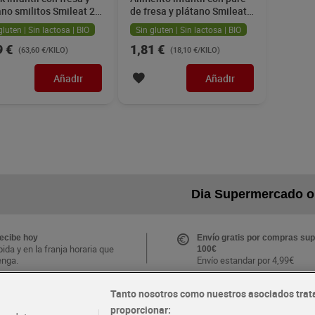
ano smilitos Smileat 25
de fresa y plátano Smileat
100 g
gluten | Sin lactosa | BIO
Sin gluten | Sin lactosa | BIO
9 €
1,81 €
(63,60 €/KILO)
(18,10 €/KILO)
Añadir
Añadir
Dia Supermercado o
recibe hoy
Envío gratis por compras sup
ida y en la franja horaria que
100€
enga.
Envío estandar por 4,99€
Tanto nosotros como nuestros asociados trat
CLUB Dia
proporcionar:
Folletos y Tiendas