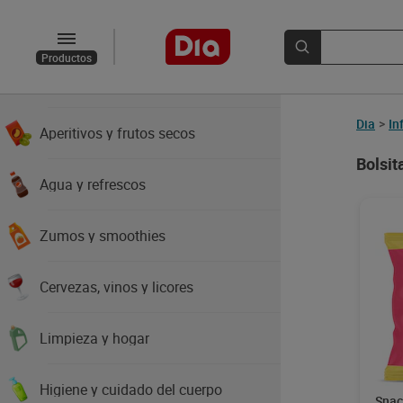
Chocolates y golosinas
Productos
Platos preparados y pizzas
Dia
>
In
Aperitivos y frutos secos
Bolsit
Agua y refrescos
Zumos y smoothies
Cervezas, vinos y licores
Limpieza y hogar
Higiene y cuidado del cuerpo
Snack