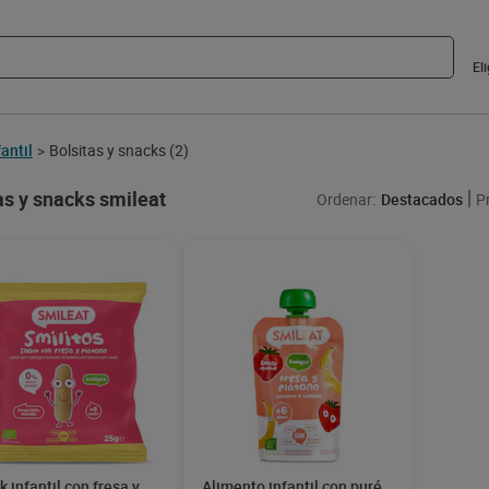
El
fantil
Bolsitas y snacks
(2)
>
as y snacks smileat
Ordenar:
Destacados
P
 infantil con fresa y
Alimento infantil con puré