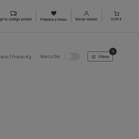
ige tu código postal
Iniciar sesión
0,00 €
Pedidos y listas
1
Marca Dia
recio
Precio/Kg
Filtros