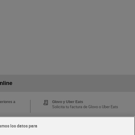
nline
eriores a
Glovo y Uber Eats
Solicita tu factura de Glovo o Uber Eats
amos los datos para
Tarjeta MaX Dia