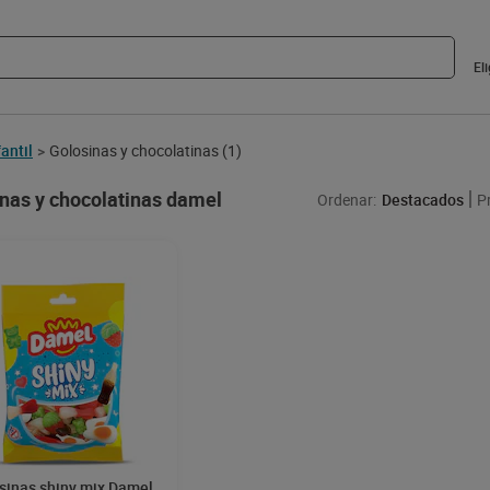
El
fantil
Golosinas y chocolatinas
(1)
>
nas y chocolatinas damel
Ordenar:
Destacados
P
sinas shiny mix Damel