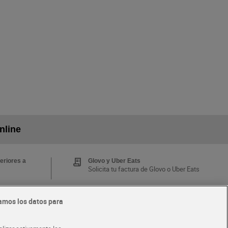
nline
eriores a
Glovo y Uber Eats
Solicita tu factura de Glovo o Uber Eats
amos los datos para
Tarjeta MaX Dia
Te devuelve hasta 8€/mes de tus
 y busca
compras.