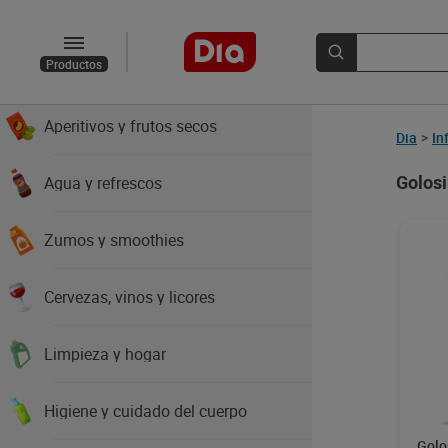
Chocolates y golosinas
Productos
Platos preparados y pizzas
Aperitivos y frutos secos
Dia
>
In
Golosi
Agua y refrescos
Zumos y smoothies
Cervezas, vinos y licores
Limpieza y hogar
Higiene y cuidado del cuerpo
Golo