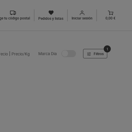
ige tu código postal
Iniciar sesión
0,00 €
Pedidos y listas
1
Marca Dia
recio
Precio/Kg
Filtros