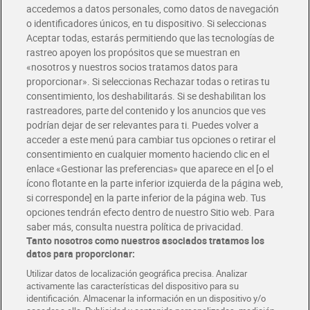
accedemos a datos personales, como datos de navegación
o identificadores únicos, en tu dispositivo. Si seleccionas
Envío gratis por compras superiores a 100€
Aceptar todas, estarás permitiendo que las tecnologías de
Envío estandar por 4,99€
rastreo apoyen los propósitos que se muestran en
«nosotros y nuestros socios tratamos datos para
Glovo y Uber Eats
proporcionar». Si seleccionas Rechazar todas o retiras tu
Solicita tu factura de Glovo o Uber Eats
consentimiento, los deshabilitarás. Si se deshabilitan los
rastreadores, parte del contenido y los anuncios que ves
podrían dejar de ser relevantes para ti. Puedes volver a
Únete al CLUB Dia
acceder a este menú para cambiar tus opciones o retirar el
Disfruta las ventajas y ofertas exclusivas.
consentimiento en cualquier momento haciendo clic en el
Descárgate la APP Dia
enlace «Gestionar las preferencias» que aparece en el [o el
ícono flotante en la parte inferior izquierda de la página web,
Folletos y Tiendas
si corresponde] en la parte inferior de la página web. Tus
Descubre las mejores ofertas y busca tu tienda más cercana
opciones tendrán efecto dentro de nuestro Sitio web. Para
saber más, consulta nuestra política de privacidad.
Tanto nosotros como nuestros asociados tratamos los
Tarjeta MaX Dia
Te devuelve hasta 8€/mes de tus compras.
datos para proporcionar:
¡Solicita tu tarjeta de crédito aquí!
Utilizar datos de localización geográfica precisa. Analizar
activamente las características del dispositivo para su
RECETAS
COMER MEJOR CADA DIA
EMPLEO
identificación. Almacenar la información en un dispositivo y/o