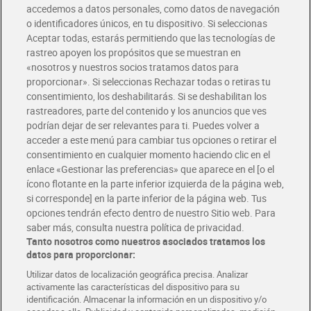
accedemos a datos personales, como datos de navegación
o identificadores únicos, en tu dispositivo. Si seleccionas
Envío gratis por compras superiores a 100€
Aceptar todas, estarás permitiendo que las tecnologías de
Envío estandar por 4,99€
rastreo apoyen los propósitos que se muestran en
«nosotros y nuestros socios tratamos datos para
Glovo y Uber Eats
proporcionar». Si seleccionas Rechazar todas o retiras tu
Solicita tu factura de Glovo o Uber Eats
consentimiento, los deshabilitarás. Si se deshabilitan los
rastreadores, parte del contenido y los anuncios que ves
podrían dejar de ser relevantes para ti. Puedes volver a
Únete al CLUB Dia
acceder a este menú para cambiar tus opciones o retirar el
Disfruta las ventajas y ofertas exclusivas.
consentimiento en cualquier momento haciendo clic en el
Descárgate la APP Dia
enlace «Gestionar las preferencias» que aparece en el [o el
ícono flotante en la parte inferior izquierda de la página web,
Folletos y Tiendas
si corresponde] en la parte inferior de la página web. Tus
Descubre las mejores ofertas y busca tu tienda más cercana
opciones tendrán efecto dentro de nuestro Sitio web. Para
saber más, consulta nuestra política de privacidad.
Tanto nosotros como nuestros asociados tratamos los
Tarjeta MaX Dia
Te devuelve hasta 8€/mes de tus compras.
datos para proporcionar:
¡Solicita tu tarjeta de crédito aquí!
Utilizar datos de localización geográfica precisa. Analizar
activamente las características del dispositivo para su
RECETAS
COMER MEJOR CADA DIA
EMPLEO
identificación. Almacenar la información en un dispositivo y/o