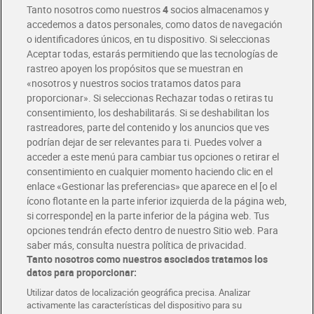
Tanto nosotros como nuestros
4
socios almacenamos y
accedemos a datos personales, como datos de navegación
o identificadores únicos, en tu dispositivo. Si seleccionas
Envío gratis por compras superiores a 100€
Aceptar todas, estarás permitiendo que las tecnologías de
Envío estandar por 4,99€
rastreo apoyen los propósitos que se muestran en
«nosotros y nuestros socios tratamos datos para
Glovo y Uber Eats
proporcionar». Si seleccionas Rechazar todas o retiras tu
Solicita tu factura de Glovo o Uber Eats
consentimiento, los deshabilitarás. Si se deshabilitan los
rastreadores, parte del contenido y los anuncios que ves
podrían dejar de ser relevantes para ti. Puedes volver a
Únete al CLUB Dia
acceder a este menú para cambiar tus opciones o retirar el
Disfruta las ventajas y ofertas exclusivas.
consentimiento en cualquier momento haciendo clic en el
Descárgate la APP Dia
enlace «Gestionar las preferencias» que aparece en el [o el
ícono flotante en la parte inferior izquierda de la página web,
Folletos y Tiendas
si corresponde] en la parte inferior de la página web. Tus
Descubre las mejores ofertas y busca tu tienda más cercana
opciones tendrán efecto dentro de nuestro Sitio web. Para
saber más, consulta nuestra política de privacidad.
Tanto nosotros como nuestros asociados tratamos los
Tarjeta MaX Dia
Te devuelve hasta 8€/mes de tus compras.
datos para proporcionar:
¡Solicita tu tarjeta de crédito aquí!
Utilizar datos de localización geográfica precisa. Analizar
activamente las características del dispositivo para su
RECETAS
COMER MEJOR CADA DIA
EMPLEO